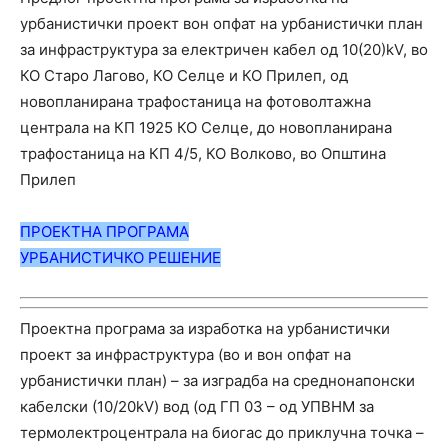
урбанистички проект вон опфат на урбанистички план
за инфраструктура за електричен кабел од 10(20)kV, во
КО Старо Лагово, КО Селце и КО Прилеп, од
новопланирана трафостаница на фотоволтажна
централа на КП 1925 КО Селце, до новопланирана
трафостаница на КП 4/5, КО Волково, во Општина
Прилеп
ПРОЕКТНА ПРОГРАМА
УРБАНИС
ТИЧ
КО РЕШЕНИЕ
Проектна програма за изработка на урбанистички
проект за инфраструктура (во и вон опфат на
урбанистички план) – за изградба на среднонапонски
кабелски (10/20kV) вод (од ГП 03 – од УПВНМ за
термолектроцентрала на биогас до приклучна точка –