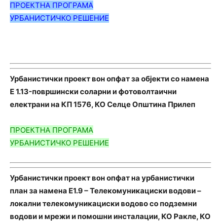
ПРОЕКТНА ПРОГРАМА
УРБАНИСТИЧКО РЕШЕНИЕ
Урбанистички проект вон опфат за објекти со намена
E 1.13-површински соларни и фотоволтаични
електрани на КП 1576, КО Селце Општина Прилеп
ПРОЕКТНА ПРОГРАМА
УРБАНИСТИЧКО РЕШЕНИЕ
Урбанистички проект вон опфат на урбанистички
план за намена Е1.9 – Телекомуникациски водови –
локални телекомуникациски водово со подземни
водови и мрежи и помошни инсталации, КО Ракле, КО