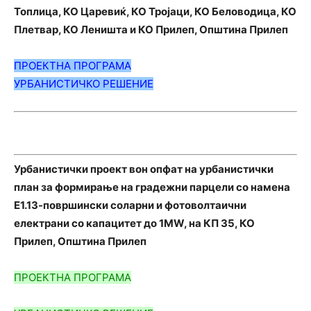
Топлица, КО Царевиќ, КО Тројаци, КО Беловодица, КО
Плетвар, КО Леништа и КО Прилеп, Општина Прилеп
ПРОЕКТНА ПРОГРАМА
УРБАНИСТИЧКО РЕШЕНИЕ
Урбанистички проект вон опфат на урбанистички
план за формирање на градежни парцели со намена
Е1.13-површински соларни и фотоволтаични
електрани со капацитет до 1MW, на КП 35, КО
Прилеп, Општина Прилеп
ПРОЕКТНА ПРОГРАМА