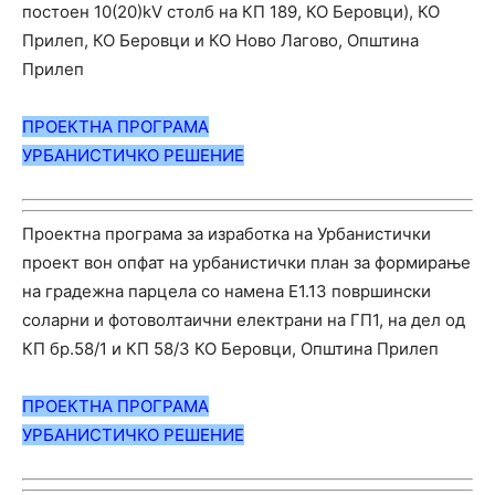
постоен 10(20)kV столб на КП 189, КО Беровци), КО
Прилеп, КО Беровци и КО Ново Лагово, Општина
Прилеп
ПРОЕКТНА ПРОГРАМА
УРБАНИС
ТИЧ
КО РЕШЕНИЕ
Проектна програма за изработка на Урбанистички
проект вон опфат на урбанистички план за формирање
на градежна парцела со намена Е1.13 површински
соларни и фотоволтаични електрани на ГП1, на дел од
КП бр.58/1 и КП 58/3 КО Беровци, Општина Прилеп
ПРОЕКТНА ПРОГРАМА
УРБАНИС
ТИЧ
КО РЕШЕНИЕ