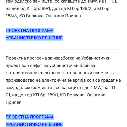
земјоделско земјиште) со капаците до 1MW, на ГП 01,
на дел од КП бр.189/1, дел од КП бр.188/2, и КП бр.
188/3, КО Волково-Општина Прилеп
ПРОЕКТНА ПРОГРАМА
УРБАНИС
ТИЧ
КО РЕШЕНИЕ
Проектна програма за изработка на Урбанистички
проект вон опфат на урбанистички план за
фотоволтаична електрана (фотонапонски панели за
производство на електрична енергија кои се градат на
земјоделско земјиште ) со капацитет до 1 MW, на ГП
01, на дел од КП бр. 189/1, КО Волково, Општина
Прилеп
ПРОЕКТНА ПРОГРАМА
УРБАНИС
ТИЧ
КО РЕШЕНИЕ