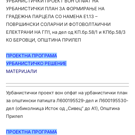
УРБАНИСТИЧКИ ПРОЕКТ ВОН ОПФАТ НА
УРБАНИСТИЧКИ ПЛАН ЗА ФОРМИРАЊЕ НА
ГРАДЕЖНA ПАРЦЕЛA СО НАМЕНА Е1.13 –
ПОВРШИНСКИ СОЛАРНИ И ФОТОВОЛТАИЧНИ
ЕЛЕКТРАНИ НА ГП1, на дел од КП.бр.58/1 и КПбр.58/3
КО БЕРОВЦИ, ОПШТИНА ПРИЛЕП
ПРОЕКТНА ПРОГРАМА
УРБАНИС
ТИЧ
КО РЕШЕНИЕ
МАТЕРИЈАЛИ
Урбанистички проект вон опфат на урбанистички план
за општински патишта Л600195529-дел и Л600195530-
дел (обиколница Исток од „Сивец“ до А1), Општина
Прилеп
ПРОЕКТНА ПРОГРАМА