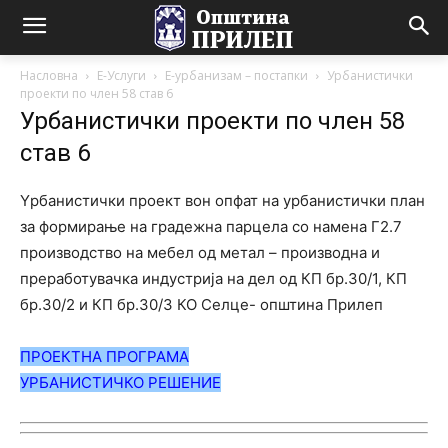
Насловна
Е-Услуги
Е-урбанизам – постапки
Урбанистички
проекти по член 58 став 6
Урбанистички проекти по член 58
став 6
Yрбанистички проект вон опфат на урбанистички план
за формирање на градежна парцела со намена Г2.7
производство на мебел од метал – производна и
преработувачка индустрија на дел од КП бр.30/1, КП
бр.30/2 и КП бр.30/3 КО Селце- општина Прилеп
ПРОЕКТНА ПРОГРАМА
УРБАНИС
ТИЧ
КО РЕШЕНИЕ