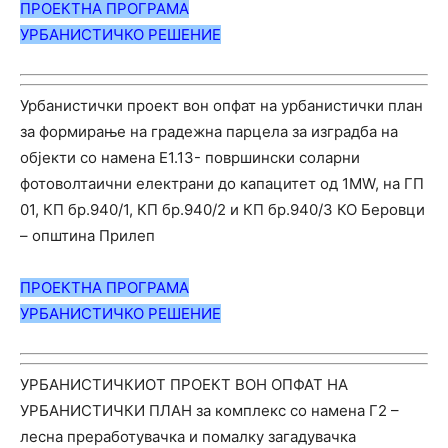
ПРОЕКТНА ПРОГРАМА
УРБАНИСТИЧКО РЕШЕНИЕ
Урбанистички проект вон опфат на урбанистички план
за формирање на градежна парцела за изградба на
објекти со намена Е1.13- површински соларни
фотоволтаични електрани до капацитет од 1MW, на ГП
01, КП бр.940/1, КП бр.940/2 и КП бр.940/3 КО Беровци
– општина Прилеп
ПРОЕКТНА ПРОГРАМА
УРБАНИСТИЧКО РЕШЕНИЕ
УРБАНИСТИЧКИОТ ПРОЕКТ ВОН ОПФАТ НА
УРБАНИСТИЧКИ ПЛАН за комплекс со намена Г2 –
лесна преработувачка и помалку загадувачка