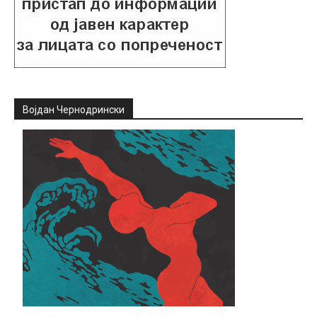
Војдан Чернодрински