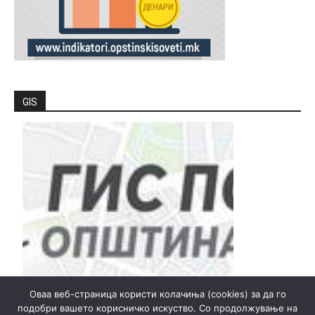
GIS
Оваа веб-страница користи колачиња (cookies) за да го
подобри вашето корисничко искуство. Со продолжување на