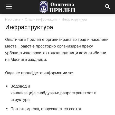
Насловна
Општи информации
Инфраструктура
Инфраструктура
Општината Прилеп е организирана во град и населени
места. Градот е просторно организиран преку
урбанистичко архитектонски единици компатибилни
на Месните заедници.
Овде ќе пронајдете информации за:
Водовод и
канализација,снабдување,рапространетост и
структура
Патната мрежа, поврзаност со светот