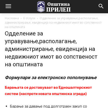
Насловна
Е-Услуги
Одделение за управување,располагање,
администрирање, евиденција на недвижниот имот во сопственост
на општината
Одделение за
управување,располагање,
администрирање, евиденција на
недвижниот имот во сопственост
на општината
Формулари за електронско пополнување
Барањата се доставуваат во Едношалтерскиот
систем (наспроти новата општинска зграда)
Барање за давање под долготраен закуп со