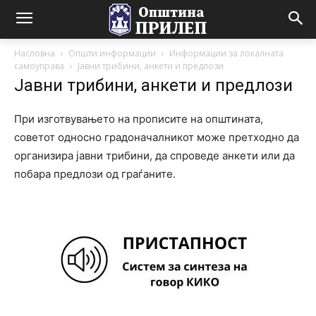
Насловна
Општи информации
Информации за локалната
самоуправа
Јавни трибини, анкети и предлози
Јавни трибини, анкети и предлози
При изготвувањето на прописите на општината,
советот односно градоначалникот може претходно да
организира јавни трибини, да спроведе анкети или да
побара предлози од граѓаните.