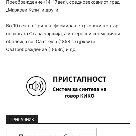
Преображдение (14-17век), средновековниот град
„Маркови Кули“ и други.
Во 19 век во Прилеп, формиран е трговски центар,
познатата Стара чаршија, а интересни споменични
обележја се: Саат кула (1858 г.) црквите
Св.Прображдение (1868г.) и др.
ПРИРАЧНИК