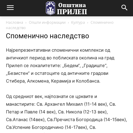
Насловна
Општи информации
Култура
Споменично
наследство
Споменично наследство
Најрепрезентативни споменични комплекси од
античкиот период во поблиската околина на град
Прилеп се локалитетите: „Бедем“, „Градиште“,
„Безистен“ и остатоците од античките градови
Стибера, Алкомена, Керамија и Колобанса.
Од средниот век, најпознати се црквите и
манастирите: Св. Архангел Михаил (11-14 век), Св.
Петар и Павле (14 век), Св. Никола (12-13 век),
Св.Атанас (14век), Св.Пречиста Богородица (14-15век),
Св.Успение Богородичино (14-17век), Св.