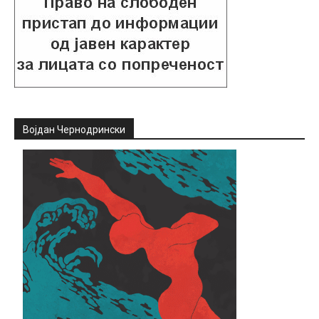
Војдан Чернодрински