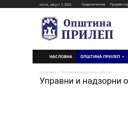
Градоначалник
Пријави ко
петок, август 7, 2026
НАСЛОВНА
ОПШТИНА ПРИЛЕП
Насловна
Управни и надзорни одбори
Управни и надзорни 