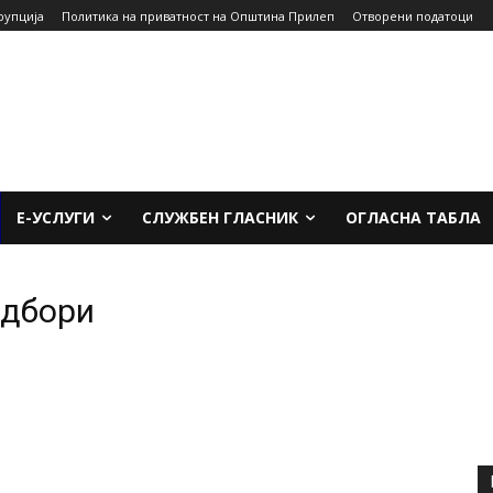
рупција
Политика на приватност на Општина Прилеп
Отворени податоци
Е-УСЛУГИ
СЛУЖБЕН ГЛАСНИК
ОГЛАСНА ТАБЛА
одбори