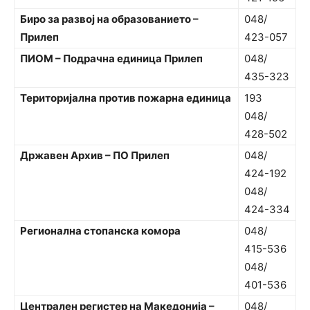
Биро за развој на образованието –
048/
Прилеп
423-057
ПИОМ – Подрачна единица Прилеп
048/
435-323
Територијална против пожарна единица
193
048/
428-502
Државен Архив – ПО Прилеп
048/
424-192
048/
424-334
Регионална стопанска комора
048/
415-536
048/
401-536
Централен регистер на Македонија –
048/