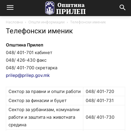
Насловна
Општи информации
Телефонски именик
Телефонски именик
Општина Прилеп
048/ 401-701 кабинет
048/ 426-430 факс
048/ 401-700 скретарка
prilep@prilep.gov.mk
Сектор за правни и општи работи
048/ 401-720
Сектор за финасии и буџет
048/ 401-731
Сектор за урбанизам, комунални
работи и заштита на животната
048/ 401-730
средина