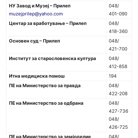
НУ Завод и Музеј – Прилеп
048/
muzejprilep@yahoo.com
401-090
Центар за вработување – Прилеп
048/
418-360
Основен суд – Прилеп
048/
421-700
Институт за старословенска култура
048/
412-858
Итна медициска помош
194
ПЕ на Министерство за правда
048/
422-208
ПЕ на Министерство за одбрана
048/
427-736
048/
426-725
ПЕ на Министерство за земјоделие
048/