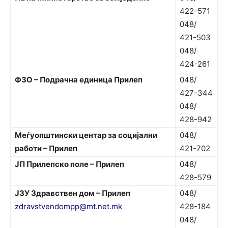
422-571
048/
421-503
048/
424-261
ФЗО – Подрачна единица Прилеп
048/
427-344
048/
428-942
Меѓуопштински центар за социјални
048/
работи – Прилеп
421-702
ЈП Прилепско поле – Прилеп
048/
428-579
ЈЗУ Здравствен дом – Прилеп
048/
zdravstvendompp@mt.net.mk
428-184
048/