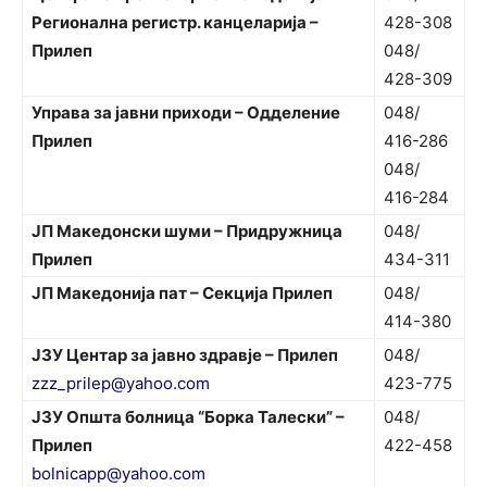
Регионална регистр. канцеларија –
428-308
Прилеп
048/
428-309
Управа за јавни приходи – Одделение
048/
Прилеп
416-286
048/
416-284
ЈП Македонски шуми – Придружница
048/
Прилеп
434-311
ЈП Македонија пат – Секција Прилеп
048/
414-380
ЈЗУ Центар за јавно здравје – Прилеп
048/
zzz_prilep@yahoo.com
423-775
ЈЗУ Општа болница “Борка Талески” –
048/
Прилеп
422-458
bolnicapp@yahoo.com