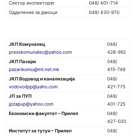
Сектор инспекторат
048/ 401-714
Одделение за даноци
048/ 430-970
ЈКП Комуналец
048/
presskomunalec@yahoo.com
428-992
ЈКП Пазари
048/
pazarikomu@mt.net.mk
415-749
ЈКП Водовод и канализација
048/
vodovodpp@yaho.com
421-775
ЈП за ПУП
048/
jpzapup@yahoo.com
401-725
Економски факултет – Прилеп
048/
427-020
Институт за тутун – Прилеп
048/