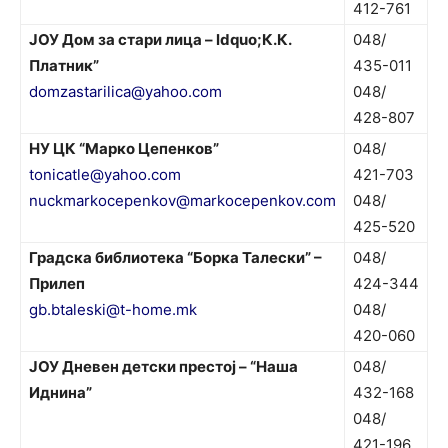
412-761
ЈОУ Дом за стари лица – ldquo;К.К.
048/
Платник”
435-011
domzastarilica@yahoo.com
048/
428-807
НУ ЦК “Марко Цепенков”
048/
tonicatle@yahoo.com
421-703
nuckmarkocepenkov@markocepenkov.com
048/
425-520
Градска библиотека “Борка Талески” –
048/
Прилеп
424-344
gb.btaleski@t-home.mk
048/
420-060
ЈОУ Дневен детски престој – “Наша
048/
Иднина”
432-168
048/
421-196