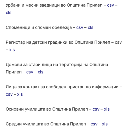
Урбани и месни заедници во Општина Прилеп –
csv
–
xls
Споменици и спомен обележја –
csv
–
xls
Регистар на детски градинки во Општина Прилеп – csv
–
xls
Домови за стари лица на територија на Општина
Прилеп –
csv
–
xls
Лица за контакт за слободен пристап до информации –
csv
–
xls
Основни училишта во Општина Прилеп –
csv
–
xls
Средни училишта во Општина Прилеп –
csv
–
xls