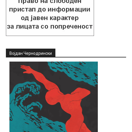
Војдан Чернодрински