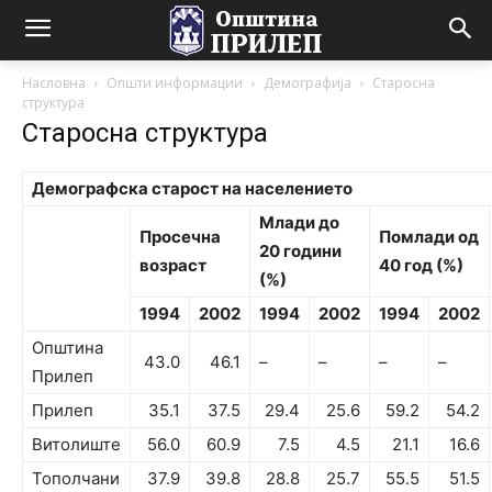
Насловна
Општи информации
Демографија
Старосна
структура
Старосна структура
Демографска старост на населението
Млади до
Просечна
Помлади од
20 години
возраст
40 год (%)
(%)
1994
2002
1994
2002
1994
2002
Општина
43.0
46.1
–
–
–
–
Прилеп
Прилеп
35.1
37.5
29.4
25.6
59.2
54.2
Витолиште
56.0
60.9
7.5
4.5
21.1
16.6
Тополчани
37.9
39.8
28.8
25.7
55.5
51.5