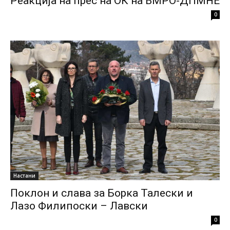
Реакција на прес на ОК на ВМРО-ДПМНЕ
0
Настани
Поклон и слава за Борка Талески и
Лазо Филипоски – Лавски
0