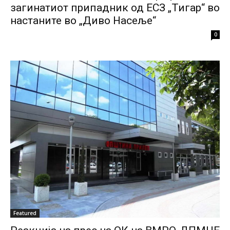
загинатиот припадник од ЕСЗ „Тигар“ во
настаните во „Диво Насеље“
0
Featured