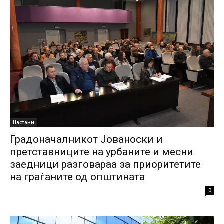
Настани
Градоначалникот Јованоски и
претставниците на урбаните и месни
заедници разговараа за приоритетите
на граѓаните од општината
0