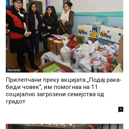
Настани
Прилепчани преку акцијата „Подај рака-
биди човек“, им помогнаа на 11
социјално загрозени семејства од
градот
0