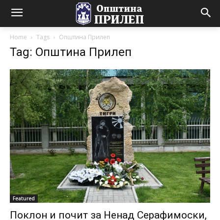
Home
Tags
Општина Прилеп
Tag: Општина Прилеп
Featured
Поклон и почит за Ненад Серафимоски,