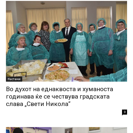
Настани
Во духот на еднаквоста и хуманоста
годинава ќе се чествува градската
слава „Свети Никола“
0