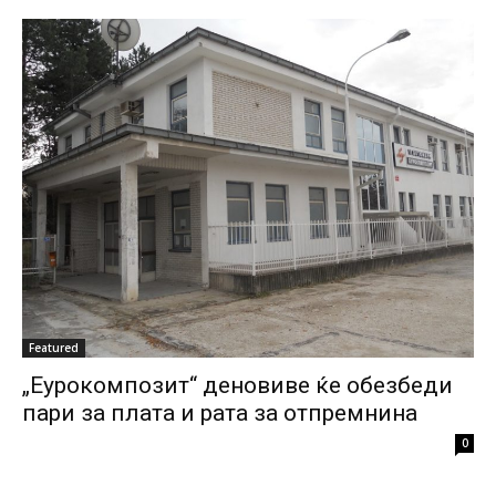
Featured
„Еурокомпозит“ деновиве ќе обезбеди
пари за плата и рата за отпремнина
0