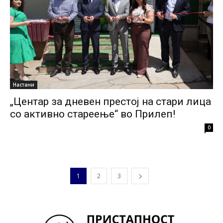
Настани
„Центар за дневен престој на стари лица
со активно стареење“ во Прилеп!
0
1
2
3