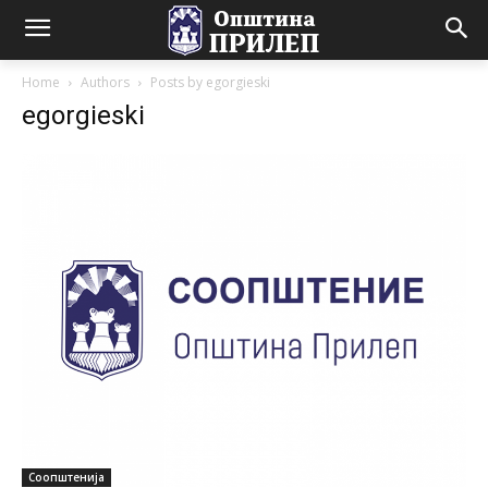
Home
Authors
Posts by egorgieski
egorgieski
Соопштенија