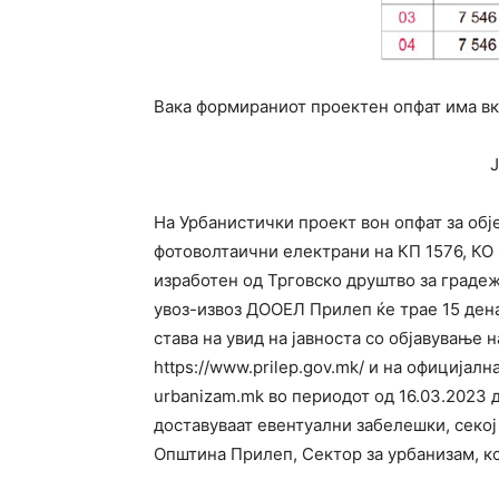
Вака формираниот проектен опфат има вку
На Урбанистички проект вон опфат за обј
фотоволтаични електрани на КП 1576, КО
изработен од Трговско друштво за граде
увоз-извоз ДООЕЛ Прилеп ќе трае 15 дена
става на увид на јавноста со објавување
https://www.prilep.gov.mk/ и на официјалн
urbanizam.mk во периодот од 16.03.2023 
доставуваат евентуални забелешки, секој
Општина Прилеп, Сектор за урбанизам, к