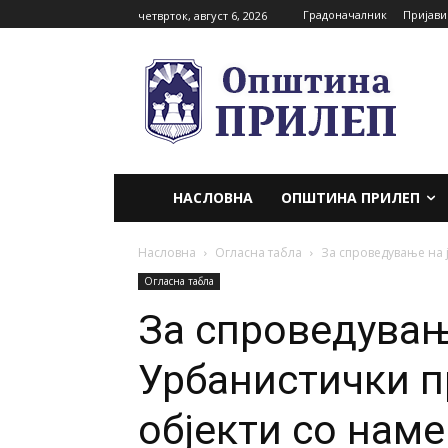
Градоначалник
Пријави
четврток, август 6, 2026
НАСЛОВНА
ОПШТИНА ПРИЛЕП
Насловна
Огласна табла
За спроведување на ј
Огласна табла
За спроведувањ
Урбанистички п
објекти со наме