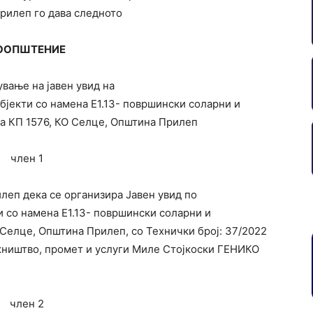
Прилеп го дава следното
ООПШТЕНИЕ
вање на јавен увид на
бјекти со намена Е1.13- површински соларни и
а КП 1576, КО Селце, Општина Прилеп
член 1
леп дека се организира Јавен увид по
и со намена Е1.13- површински соларни и
 Селце, Општина Прилеп, со Технички број: 37/2022
жништво, промет и услуги Миле Стојкоски ГЕНИКО
член 2