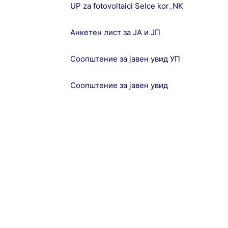
UP za fotovoltaici Selce kor_NK
Анкетен лист за ЈА и ЈП
Соопштение за јавен увид УП
Соопштение за јавен увид