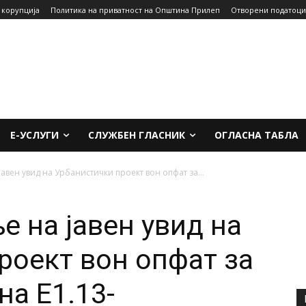
 корупција
Политика на приватност на Општина Прилеп
Отворени податоци
Е-УСЛУГИ
СЛУЖБЕН ГЛАСНИК
ОГЛАСНА ТАБЛА
авен увид на Урбанистички проект вон опфат за...
е на јавен увид на
роект вон опфат за
на Е1.13-