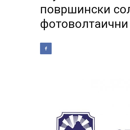
површински со
фотоволтаични