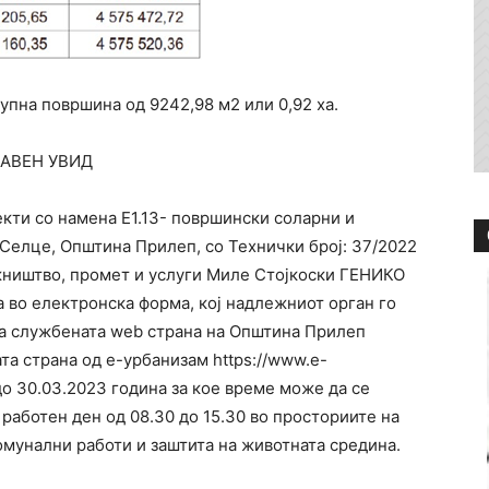
пна површина од 9242,98 м2 или 0,92 ха.
ЈАВЕН УВИД
екти со намена Е1.13- површински соларни и
 Селце, Општина Прилеп, со Технички број: 37/2022
жништво, промет и услуги Миле Стојкоски ГЕНИКО
 во електронска форма, кој надлежниот орган го
 на службената web страна на Општина Прилеп
ата страна од е-урбанизам https://www.e-
до 30.03.2023 година за кое време може да се
 работен ден од 08.30 до 15.30 во просториите на
омунални работи и заштита на животната средина.