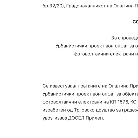
бр.32/20), Градоначалникот на Општина 
С
За спроведу
Урбанистички проект вон опфат за о
фотоволтаични електрани н
Се известуваат граѓаните на Општина При
Урбанистички проект вон опфат за објект
фотоволтаични електрани на КП 1576, КО
изработен од Трговско друштво за граде
увоз-извоз ДООЕЛ Прилеп.