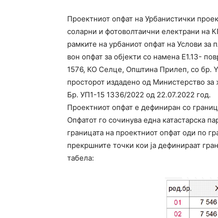
Проектниот опфат на Урбанистички проект
соларни и фотоволтаични електрани на К
рамките на урбаниот опфат на Услови за 
вон опфат за објекти со намена Е1.13- п
1576, КО Селце, Општина Прилеп, со бр. 
просторот издадено од Министерство за 
Бр. УП1-15 1336/2022 од 22.07.2022 год.
Проектниот опфат е дефиниран со граница
Опфатот го сочинува една катастарска па
границата на проектниот опфат оди по гр
прекршните точки кои ја дефинираат гран
табела: