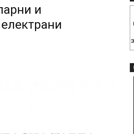
ларни и
 електрани