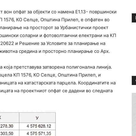
 вон опфат за објекти со намена Е1.13- површински
П 1576, КО Селце, Општина Прилеп, е опфатен во
планирање на просторот за Урбанистички проект
овршински соларни и фотоволтаични електрани на КП
Y20622 и Решение за Условите за планирање на
животна средина и просторно планирање со Арх.
 која претставува затворена полигонална линија.
рцела КП 1576, КО Селце, Општина Прилеп, и
аницата на катастарската парцела. Координатите на
ицата на проектниот опфат се дадени во следната