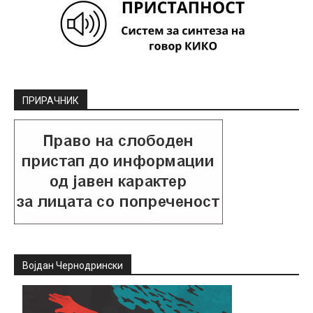
ПРИРАЧНИК
Војдан Чернодрински