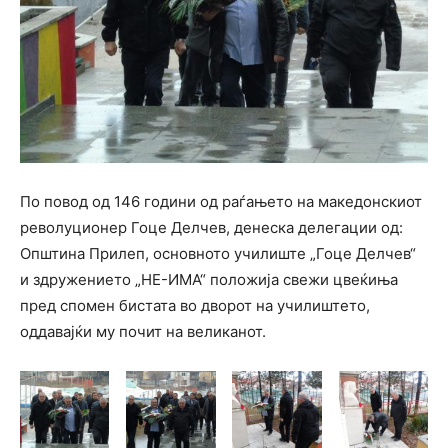
По повод од 146 години од раѓањето на македонскиот
револуционер Гоце Делчев, денеска делегации од:
Општина Прилеп, основното училиште „Гоце Делчев“
и здружението „НЕ-ИМА“ положија свежи цвеќиња
пред спомен бистата во дворот на училиштето,
оддавајќи му почит на великанот.