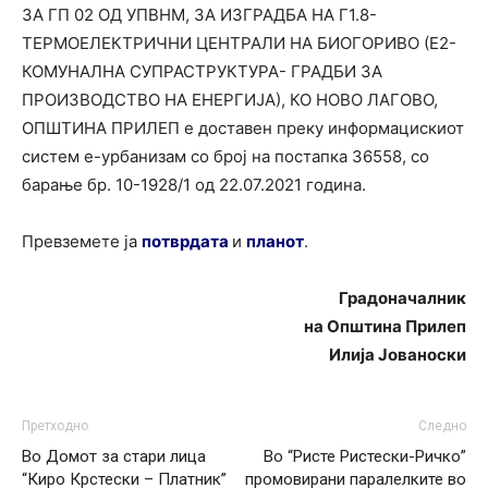
ЗА ГП 02 ОД УПВНМ, ЗА ИЗГРАДБА НА Г1.8-
ТЕРМОЕЛЕКТРИЧНИ ЦЕНТРАЛИ НА БИОГОРИВО (Е2-
КОМУНАЛНА СУПРАСТРУКТУРА- ГРАДБИ ЗА
ПРОИЗВОДСТВО НА ЕНЕРГИЈА), КО НОВО ЛАГОВО,
ОПШТИНА ПРИЛЕП е доставен преку информацискиот
систем е-урбанизам со број на постапка 36558, со
барање бр. 10-1928/1 од 22.07.2021 година.
Превземете ја
потврдата
и
планот
.
Градоначалник
на Општина Прилеп
Илија Јованоски
Претходно
Следно
Во Домот за стари лица
Во “Ристе Ристески-Ричко”
“Киро Крстески – Платник”
промовирани паралелките во