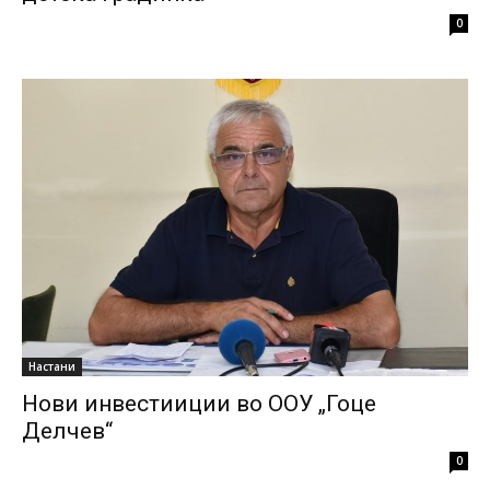
0
Настани
Нови инвестииции во ООУ „Гоце
Делчев“
0