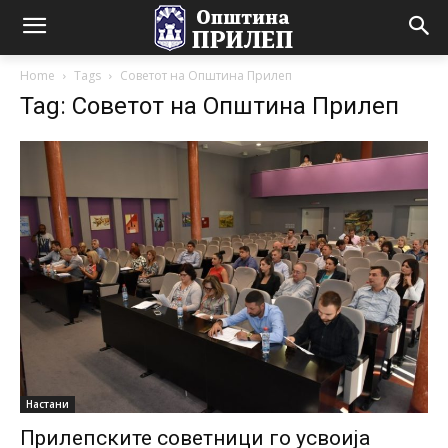
Home
Tags
Советот на Општина Прилеп
Tag: Советот на Општина Прилеп
Настани
Прилепските советници го усвоија