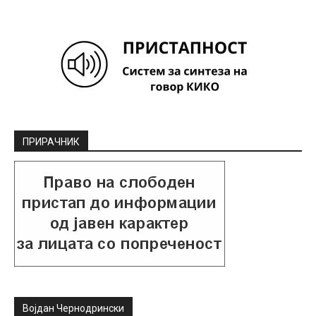
ПРИРАЧНИК
Војдан Чернодрински