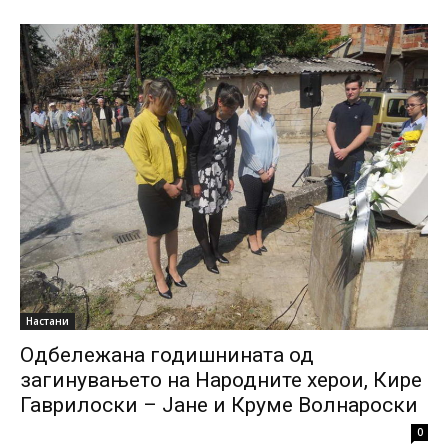
Настани
Одбележана годишнината од
загинувањето на Народните херои, Кире
Гаврилоски – Јане и Круме Волнароски
0