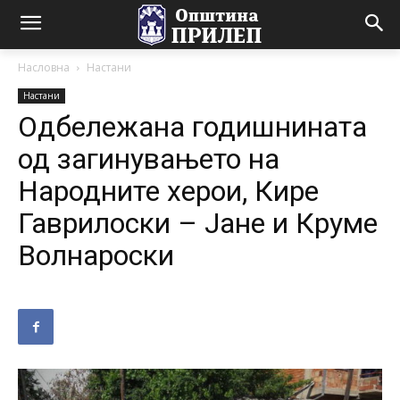
Насловна
Настани
Настани
Одбележана годишнината
од загинувањето на
Народните херои, Кире
Гаврилоски – Јане и Круме
Волнароски