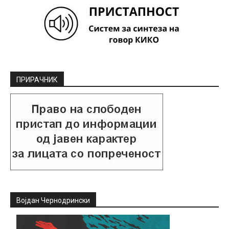
ПРИРАЧНИК
Војдан Чернодрински