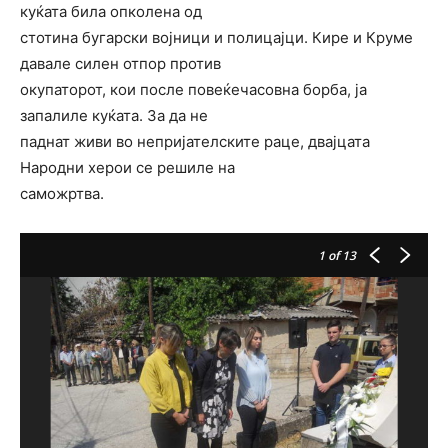
куќата била опколена од
стотина бугарски војници и полицајци. Кире и Круме
давале силен отпор против
окупаторот, кои после повеќечасовна борба, ја
запалиле куќата. За да не
паднат живи во непријателските раце, двајцата
Народни херои се решиле на
саможртва.
1
of 13