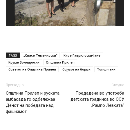
TAGS
„Спасе Темелкоски“
Кире Гаврилоски-Јане
Круме Волнароски
Општина Прилеп
Советот на Општина Прилеп
Сојузот на борци
Тополчани
Претходно
Следно
Општина Прилеп и руската
Предадена во употреба
амбасада го одбележаа
детската градинка во ООУ
Денот на победата над
„Рампо Левката“
фашизмот