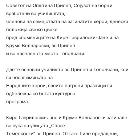
Советот на Општина Прилеп, Сојузот на борци,
вработени во училиштата,
членови на семејствата на загинатите херои, денеска
положија свежо цвеќе
пред спомениците на Кире Гаврилоски-Јане и на
Круме Волнароски, во Прилеп
и во населеното место Тополчани.
Двете основни училишта во Прилеп и Тополчани, кои
ги носат имињата на
Народните херои, своите патрони празници ги
одбележаа со богата културна
програма.
Кире Гаврилоски-Јане и Круме Волнароски загинале
во куќа на улицата „Спасе
Темелкоски“ во Прилеп. Откако биле предадени,