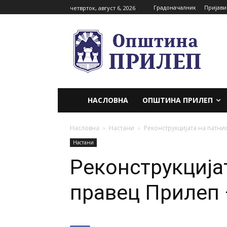
Градоначалник
Пријави
четврток, август 6, 2026
НАСЛОВНА
ОПШТИНА ПРИЛЕП
Насловна
Настани
Реконструкцијата на патни
Настани
Реконструкција
правец Прилеп 