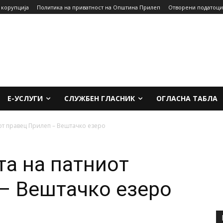
 корупција
Политика на приватност на Општина Прилеп
Отворени податоци
Е-УСЛУГИ
СЛУЖБЕН ГЛАСНИК
ОГЛАСНА ТАБЛА
от правец Прилеп – Вештачко езеро
та на патниот
– Вештачко езеро