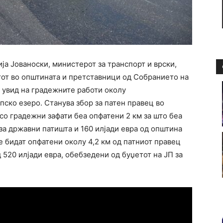
а Јованоски, министерот за транспорт и врски,
тот во општината и претставници од Собранието на
 увид на градежните работи околу
ско езеро. Станува збор за патен правец во
 со градежни зафати беа опфатени 2 км за што беа
 за државни патишта и 160 илјади евра од општина
е бидат опфатени околу 4,2 км од патниот правец
520 илјади евра, обебзедени од буџетот на ЈП за