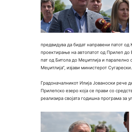
предвидува да бидат направени патот од 
проектирање на автопатот од Прилеп до 
пат од Битола до Меџитлија и паралелно с
Меџитлија“, изјави министерот Сугарески.
Градоначалникот Илија Јованоски рече де
Прилепско езеро која се прави со средст
реализира својата годишна програма за у