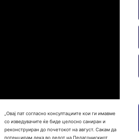
„Овај пат согласно консултациите кои ги имавме
со изведувачите ќе биде целосно саниран и
реконструиран до почетокот на август. Сакам да
потенцирам дека во делот на Пелагонискиот