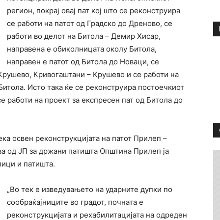
регион, покрај овај пат кој што се реконструира
се работи на патот од Градско до Дреново, се
работи во делот на Битола – Демир Хисар,
направена е обиколницата околу Битола,
направен е патот од Битола до Новаци, се
Крушево, Кривогаштани – Крушево и се работи на
Битола. Исто така ќе се реконструира постоечкиот
е работи на проект за експресен пат од Битола до
ка освен реконструкцијата на патот Прилеп –
ва од ЈП за држани патишта Општина Прилеп ја
лици и патишта.
„Во тек е изведувањето на ударните дупки по
сообраќајниците во градот, почната е
реконструкцијата и рехабилитацијата на одреден