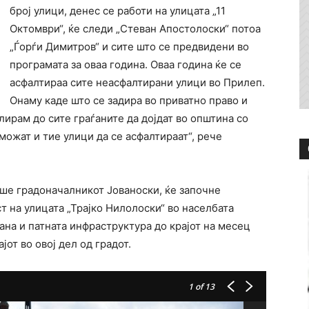
број улици, денес се работи на улицата „11
Октомври“, ќе следи „Стеван Апостолоски“ потоа
„Ѓорѓи Димитров“ и сите што се предвидени во
програмата за оваа година. Оваа година ќе се
асфалтираа сите неасфалтирани улици во Прилеп.
Онаму каде што се задира во приватно право и
ирам до сите граѓаните да дојдат во општина со
можат и тие улици да се асфалтираат“, рече
ше градоначалникот Јованоски, ќе започне
т на улицата „Трајко Нилолоски“ во населбата
ана и патната инфраструктура до крајот на месец
јот во овој дел од градот.
1
of 13