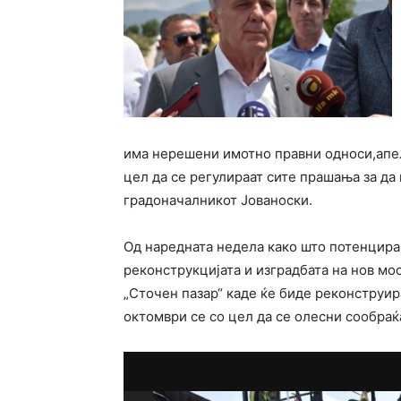
има нерешени имотно правни односи,апел
цел да се регулираат сите прашања за да 
градоначалникот Јованоски.
Од наредната недела како што потенцира
реконструкцијата и изградбата на нов мос
„Сточен пазар“ каде ќе биде реконструир
октомври се со цел да се олесни сообраќа