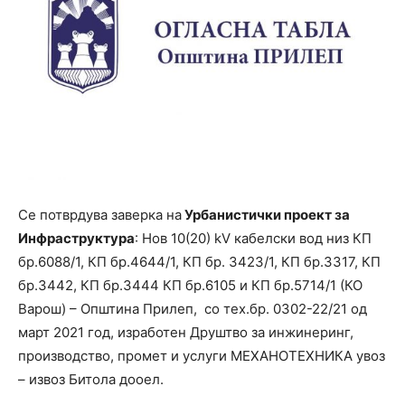
Се потврдува заверка на
Урбанистички проект за
Инфраструктура
: Нов 10(20) kV кабелски вод низ КП
бр.6088/1, КП бр.4644/1, КП бр. 3423/1, КП бр.3317, КП
бр.3442, КП бр.3444 КП бр.6105 и КП бр.5714/1 (КО
Варош) – Општина Прилеп, со тех.бр. 0302-22/21 од
март 2021 год, изработен Друштво за инжинеринг,
производство, промет и услуги МЕХАНОТЕХНИКА увоз
– извоз Битола дооел.