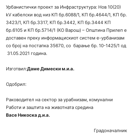
Урбанистички проект за Инфраструктура: Нов 10(20)
kV кабелски вод низ КП бр.6088/1, КП бр.4644/1, КП бр.
3423/1, КП бр.3317, КП бр.3442, КП бр.3444 КП
бр.6105 и КП бр.5714/1 (КО Варош) – Општина Прилеп е
доставен преку информацискиот систем е-урбанизам
со број на постапка 35670, со барање бр. 10-1425/1 од
31.05.2021 година.
Изготвил:
Даме Димески м.и.а.
Одобрил:
Раководител на сектор за урабнизам, комунални
Работи и заштита на животната средина
Васе Никоска д.и.а.
Градоначалник