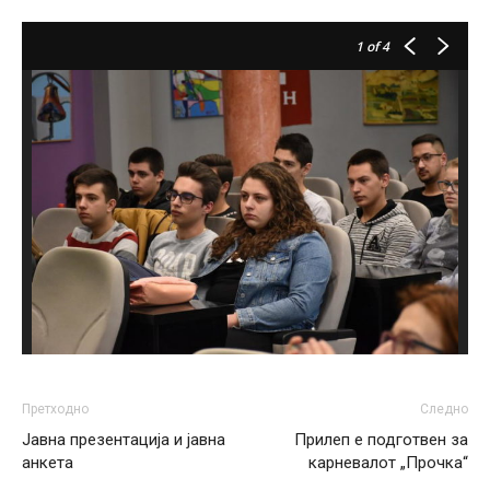
1
of 4
Претходно
Следно
Јавна презентација и јавна
Прилеп е подготвен за
анкета
карневалот „Прочка“