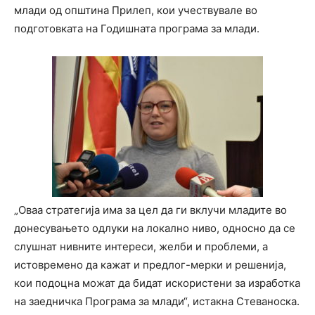
млади од општина Прилеп, кои учествувале во
подготовката на Годишната програма за млади.
„Оваа стратегија има за цел да ги вклучи младите во
донесувањето одлуки на локално ниво, односно да се
слушнат нивните интереси, желби и проблеми, а
истовремено да кажат и предлог-мерки и решенија,
кои подоцна можат да бидат искористени за изработка
на заедничка Програма за млади“, истакна Стеваноска.