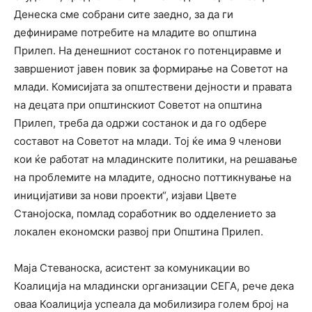
Денеска сме собрани сите заедно, за да ги
дефинираме потребите на младите во општина
Прилеп. На денешниот состанок го потенциравме и
завршениот јавен повик за формирање на Советот на
млади. Комисијата за општествени дејности и правата
на децата при општинскиот Советот на општина
Прилеп, треба да одржи состанок и да го одбере
составот на Советот на млади. Тој ќе има 9 членови
кои ќе работат на младинските политики, на решавање
на проблемите на младите, односно поттикнување на
иницијативи за нови проекти“, изјави Цвете
Станојоска, помлад соработник во одделението за
локален економски развој при Општина Прилеп.
Маја Стеваноска, асистент за комуникации во
Коалиција на младински организации СЕГА, рече дека
оваа Коалиција успеала да мобилизира голем број на