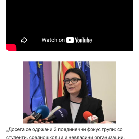
„Досега се одржани 3 поединечни фокус групи: со
студенти, средношколци и невладини организации.