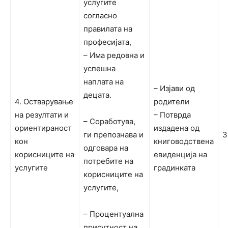
услугите
согласно
правилата на
професијата,
– Има редовна и
успешна
наплата на
– Изјави од
децата.
4. Остварување
родители
на резултати и
– Потврда
– Соработува,
ориентираност
издадена од
ги препознава и
3
кон
книговодствена
одговара на
корисниците на
евиденција на
потребите на
услугите
градинката
корисниците на
услугите,
– Процентуална
присутност на