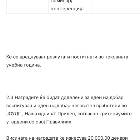
семинар/
конференција
Ќе се вреднуваат резлутати постигнати во тековната
учебна година.
2.3.Наградите ќе бидат доделени за еден најдобар
воспитувач и еден најдобар неговател вработени во
ЈОУДГ ,,Наша иднина‘‘ Прилеп, согласно критериумите
утврдени со овој Правилник.
Висината на наградата ќе изнесува 20.000,00 денари