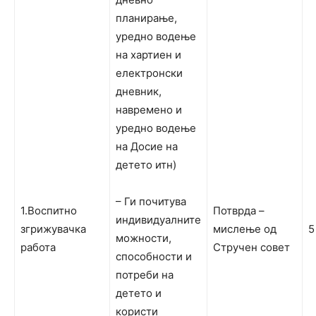
планирање,
уредно водење
на хартиен и
електронски
дневник,
навремено и
уредно водење
на Досие на
детето итн)
– Ги почитува
1.Воспитно
Потврда –
индивидуалните
згрижувачка
мислење од
5
можности,
работа
Стручен совет
способности и
потреби на
детето и
користи