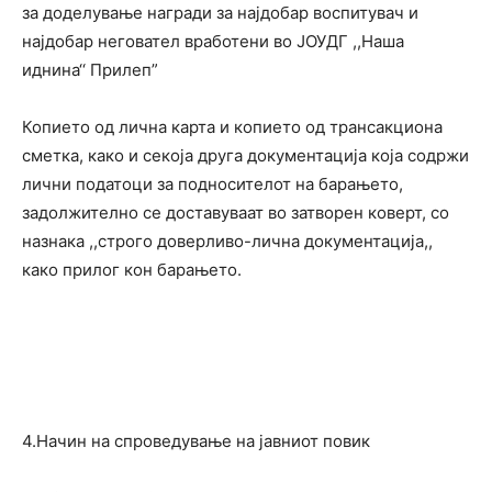
за доделување награди за најдобар воспитувач и
најдобар неговател вработени во ЈОУДГ ,,Наша
иднина‘‘ Прилеп”
Копието од лична карта и копието од трансакциона
сметка, како и секоја друга документација која содржи
лични податоци за подносителот на барањето,
задолжително се доставуваат во затворен коверт, со
назнака ,,строго доверливо-лична документација,,
како прилог кон барањето.
4.Начин на спроведување на јавниот повик