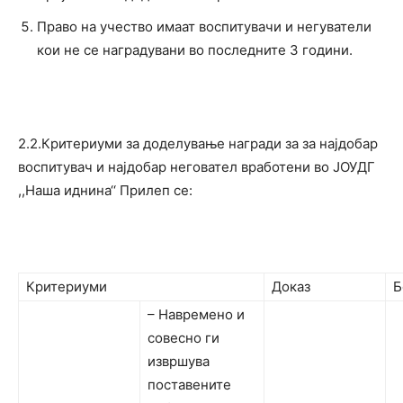
Право на учество имаат воспитувачи и негуватели
кои не се наградувани во последните 3 години.
2.2.Критериуми за доделување награди за за најдобар
воспитувач и најдобар неговател вработени во ЈОУДГ
,,Наша иднина‘‘ Прилеп се:
Критериуми
Доказ
Б
– Навремено и
совесно ги
извршува
поставените