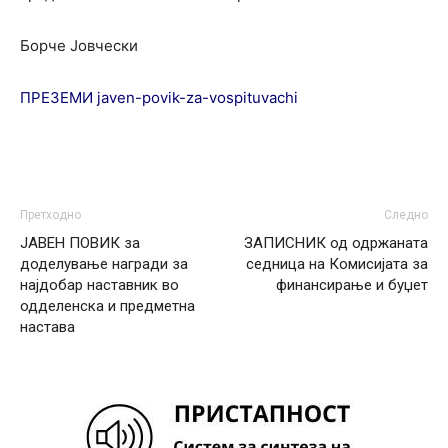
Борче Јовчески
ПРЕЗЕМИ javen-povik-za-vospituvachi
Претходно
Следно
ЈАВЕН ПОВИК за
ЗАПИСНИК од одржаната
доделување награди за
седница на Комисијата за
најдобар наставник во
финансирање и буџет
одделенска и предметна
настава