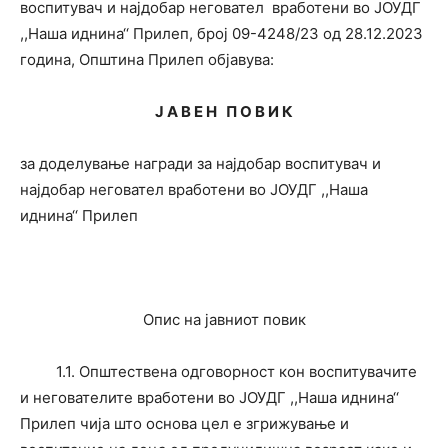
воспитувач и најдобар неговател вработени во ЈОУДГ
,,Наша иднина‘‘ Прилеп, број 09-4248/23 од 28.12.2023
година, Општина Прилеп објавува:
Ј А В Е Н П О В И К
за доделување награди за најдобар воспитувач и
најдобар неговател вработени во ЈОУДГ ,,Наша
иднина‘‘ Прилеп
Опис на јавниот повик
1.1. Општествена одговорност кон воспитувачите
и негователите вработени во ЈОУДГ ,,Наша иднина‘‘
Прилеп чија што основа цел е згрижување и