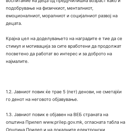
воспитание на деца од предучилишна возраст како и
подобрување на физичкиот, менталниот,
емоционалниот, моралниот и социјалниот развој на
децата.
Крајна цел на доделувањето на наградите е тие да се
стимул и мотивација за сите вработени да продолжат
посветено да работат во интерес и за доброто на
најмалите.
1.2. Јавниот повик ќе трае 5 (пет) денови, не сметајќи
го денот на неговото објавување.
1.3. Јавниот повик е објавен на ВЕБ страната на
општина Прилеп www.prilep.gov.mk, огласната табла на
Општина Прилеп и на локалните електронски