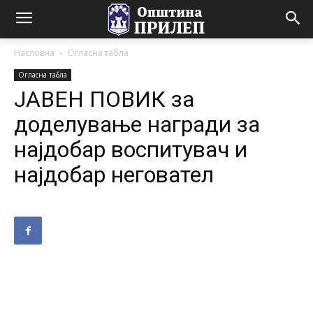
Насловна
Огласна табла
Огласна табла
ЈАВЕН ПОВИК за
доделување награди за
најдобар воспитувач и
најдобар неговател