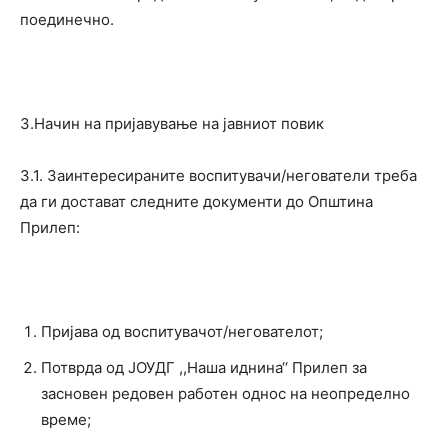
поединечно.
3.Начин на пријавување на јавниот повик
3.1. Заинтересираните воспитувачи/негователи треба
да ги достават следните документи до Општина
Прилеп:
Пријава од воспитувачот/негователот;
Потврда од ЈОУДГ ,,Наша иднина‘‘ Прилеп за
засновен редовен работен однос на неопределно
време;