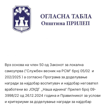
Врз основа на член 50 од Законот за локална
самоупрва (“Службен весник на РСМ” број 05/02 и
202/2025 ) а согласно Програма за доделување
награди за најдобар воспитувач и најдобар неговател
вработени во ЈОУДГ ,,Наша иднина‘‘ Прилеп број 09-
3998/22 од 26.12.2024 година и Правилникот за услови
и критериуми за доделување награди за најдобар