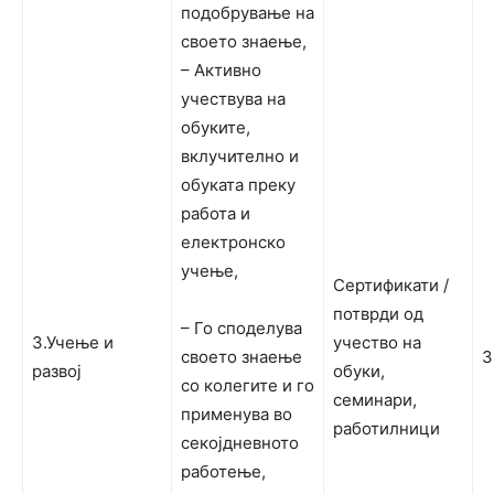
подобрување на
своето знаење,
– Активно
учествува на
обуките,
вклучително и
обуката преку
работа и
електронско
учење,
Сертификати /
потврди од
– Го споделува
3.Учење и
учество на
своето знаење
3
развој
обуки,
со колегите и го
семинари,
применува во
работилници
секојдневното
работење,