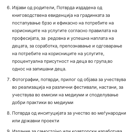
Изјави од родители, Потврда издадена од
книговодствена евиденција на градинката за
постапување брзо и ефикасно на потребите на
корисниците на услугите согласно правилата на
професијата, за редовна и успешна наплата на
децата, за соработка, препознавање и одговарање
на потребите на корисниците на услугите,
процентуална присутност на деца во група,во
однос на запишани деца.
Фотографии, потврди, прилог од објава за учествува
во реализација на различни фестивали, настани, за
учествува во емисии на медиуми и споделување
добри практики во медиуми
Потврда од инситуцијата за учество во меѓународни
или државни проекти
Издание за самостојно или коавторски изработува