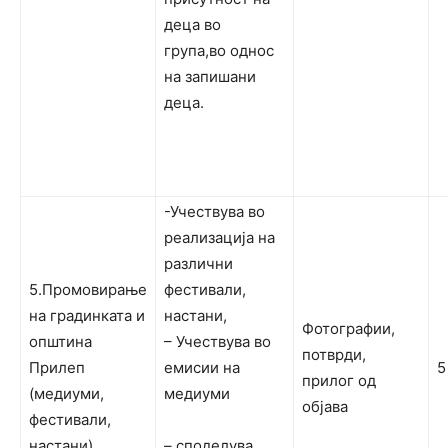
деца во
група,во однос
на запишани
деца.
-Учествува во
реализација на
различни
5.Промовирање
фестивали,
на градинката и
настани,
Фотографии,
општина
– Учествува во
потврди,
Прилеп
емисии на
5
прилог од
(медиуми,
медиуми
објава
фестивали,
настани)
– споделува