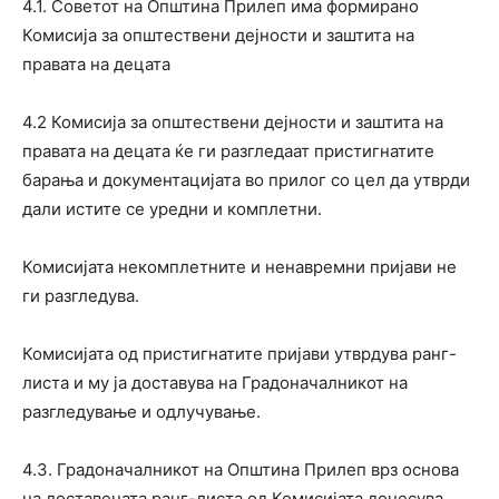
4.1. Советот на Општина Прилеп има формирано
Комисија за општествени дејности и заштита на
правата на децата
4.2 Комисија за општествени дејности и заштита на
правата на децата ќе ги разгледаат пристигнатите
барања и документацијата во прилог со цел да утврди
дали истите се уредни и комплетни.
Комисијата некомплетните и ненавремни пријави не
ги разгледува.
Комисијата од пристигнатите пријави утврдува ранг-
листа и му ја доставува на Градоначалникот на
разгледување и одлучување.
4.3. Градоначалникот на Општина Прилеп врз основа
на доставената ранг-листа од Комисијата донесува