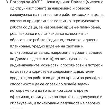
Потврда од ЈОУДГ ,,Наша иднина‘‘ Прилеп (мислење
од стручниот совет) за навремено и совесно
извршување на поставените работни задачи и цели,
согласно принципите за воспитно-згрижувачката
работа со деца, за навремено вршење планирање,
реализирање и организирање на воспитно-
образовната работа (годишно, тематско и дневно
планирање, уредно водење на хартиен и
електронски дневник, навремено и уредно водење
на Досие на детето итн), за почитување на
индивидуалните можности, способности и потреби
на детето и користење современи дидактички
средства, за работа со деца со пречки во развој, за
способност е да се справи со повеќе задачи
истовремено и да го планира своето време
ефективно, почитување на кодекс на однесување и
облекување, и покажување редовност на работно