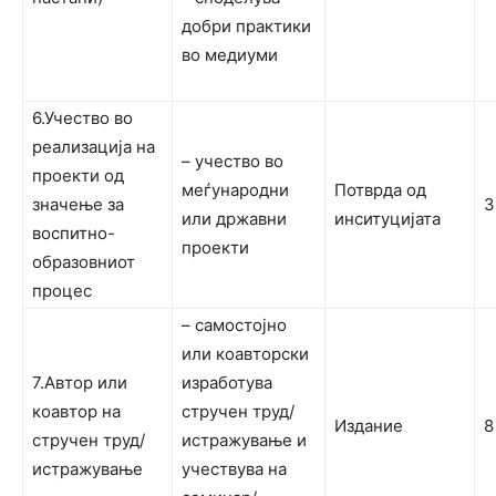
добри практики
во медиуми
6.Учество во
реализација на
– учество во
проекти од
меѓународни
Потврда од
значење за
3
или државни
инситуцијата
воспитно-
проекти
образовниот
процес
– самостојно
или коавторски
7.Автор или
изработува
коавтор на
стручен труд/
Издание
8
стручен труд/
истражување и
истражување
учествува на