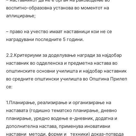
воспитно-образовна установа во моментот на
аплицирање;
– право на учество имаат наставници кои не се
наградувани последните 5 години.
2.2.Критериуми за доделување награди за најдобар
наставник во одделенска и предметна настава во
општинските основни училишта и најдобар наставник
во средните општински училишта во Општина Прилеп
се:
1.Планирање, реализирање и организирање на
наставата (годишно тематско планирање, дневно
планирање, уредно водење е-дневник, додатна и
дополнителна настава, применува иновативни
наставни методи, форми и техники) доказ-потврда