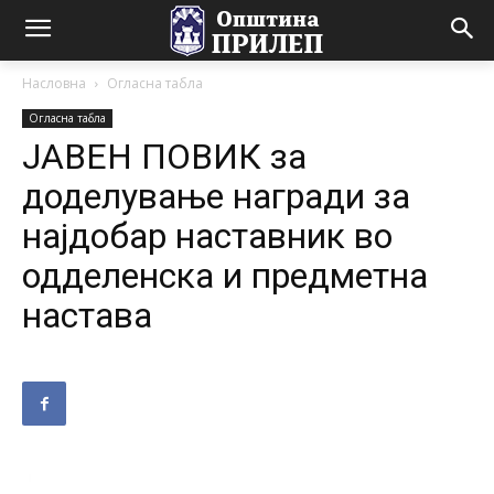
Насловна
Огласна табла
Огласна табла
ЈАВЕН ПОВИК за
доделување награди за
најдобар наставник во
одделенска и предметна
настава