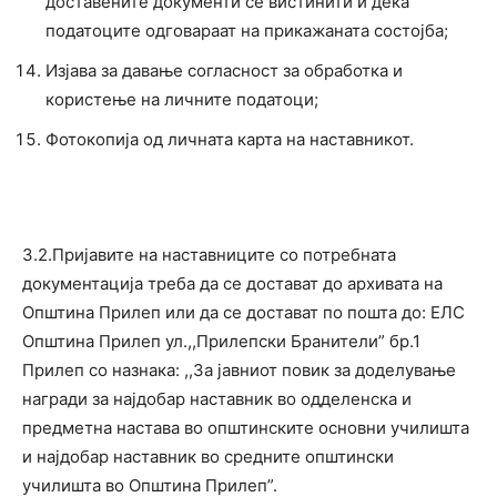
доставените документи се вистинити и дека
податоците одговараат на прикажаната состојба;
Изјава за давање согласност за обработка и
користење на личните податоци;
Фотокопија од личната карта на наставникот.
3.2.Пријавите на наставниците со потребната
документација треба да се достават до архивата на
Општина Прилеп или да се достават по пошта до: ЕЛС
Општина Прилеп ул.,,Прилепски Бранители” бр.1
Прилеп со назнака: ,,За јавниот повик за доделување
награди за најдобар наставник во одделенска и
предметна настава во општинските основни училишта
и најдобар наставник во средните општински
училишта во Општина Прилеп”.