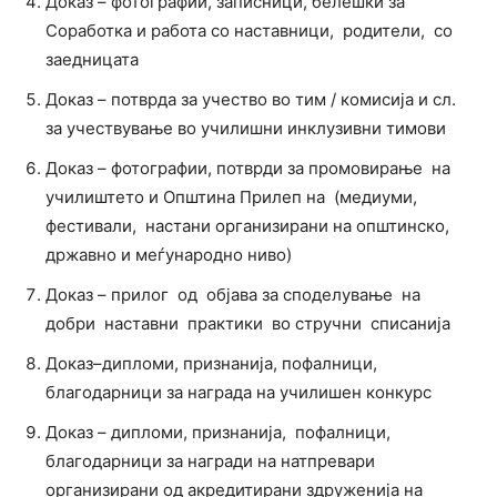
Доказ – фотографии, записници, белешки за
Соработка и работа со наставници, родители, со
заедницата
Доказ – потврда за учество во тим / комисија и сл.
за учествување во училишни инклузивни тимови
Доказ – фотографии, потврди за промовирање на
училиштето и Општина Прилеп на (медиуми,
фестивали, настани организирани на општинско,
државно и меѓународно ниво)
Доказ – прилог од објава за споделување на
добри наставни практики во стручни списанија
Доказ–дипломи, признанија, пофалници,
благодарници за награда на училишен конкурс
Доказ – дипломи, признанија, пофалници,
благодарници за награди на натпревари
организирани од акредитирани здруженија на