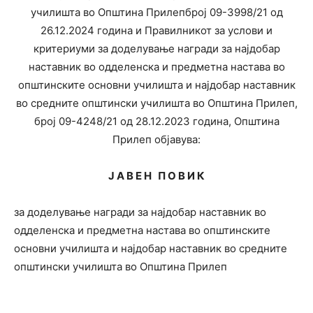
училишта во Општина Прилепброј 09-3998/21 од
26.12.2024 година и Правилникот за услови и
критериуми за доделување награди за најдобар
наставник во одделенска и предметна настава во
општинските основни училишта и најдобар наставник
во средните општински училишта во Општина Прилеп,
број 09-4248/21 од 28.12.2023 година, Општина
Прилеп објавува:
Ј А В Е Н П О В И К
за доделување награди за најдобар наставник во
одделенска и предметна настава во општинските
основни училишта и најдобар наставник во средните
општински училишта во Општина Прилеп