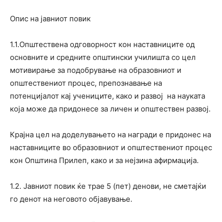
Опис на јавниот повик
1.1.Општествена одговорност кон наставниците од
основните и средните општински училишта со цел
мотивирање за подобрување на образовниот и
општествениот процес, препознавање на
потенцијалот кај учениците, како и развој на науката
која може да придонесе за личен и општествен развој.
Крајна цел на доделувањето на награди е придонес на
наставниците во образовниот и општествениот процес
кон Општина Прилеп, како и за нејзина афирмација.
1.2. Јавниот повик ќе трае 5 (пет) денови, не сметајќи
го денот на неговото објавување.