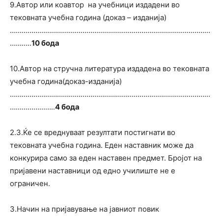
9.Автор или коавтор на учебници издадени во
тековната учебна година (доказ – изданија)
…………………………………………………………………………………………
………..
10 бода
10.Автор на стручна литература издадена во тековната
учебна година(доказ-изданија)
…………………………………………………………………………………………
…………………..
4 бода
2.3.Ќе се вреднуваат резултати постигнати во
тековната учебна година. Еден наставник може да
конкурира само за еден наставен предмет. Бројот на
пријавени наставници од едно училиште не е
ограничен.
3.Начин на пријавување на јавниот повик