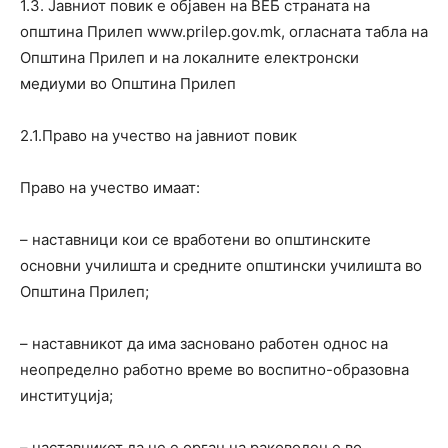
1.3. Јавниот повик е објавен на ВЕБ страната на
општина Прилеп www.prilep.gov.mk, огласната табла на
Општина Прилеп и на локалните електронски
медиуми во Општина Прилеп
2.1.Право на учество на јавниот повик
Право на учество имаат:
– наставници кои се вработени во општинските
основни училишта и средните општински училишта во
Општина Прилеп;
– наставникот да има засновано работен однос на
неопределно работно време во воспитно-образовна
институција;
– наставникот да не е орган на раководење во