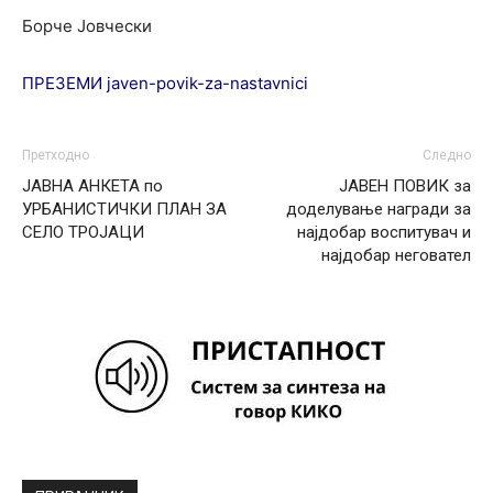
Борче Јовчески
ПРЕЗЕМИ javen-povik-za-nastavnici
Претходно
Следно
ЈАВНА АНКЕТА по
ЈАВЕН ПОВИК за
УРБАНИСТИЧКИ ПЛАН ЗА
доделување награди за
СЕЛО ТРОЈАЦИ
најдобар воспитувач и
најдобар неговател