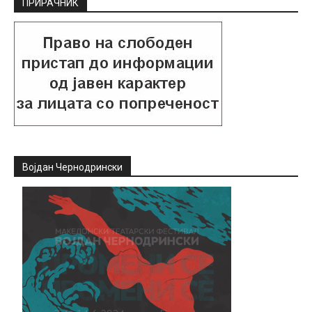
ПРИРАЧНИК
Војдан Чернодрински