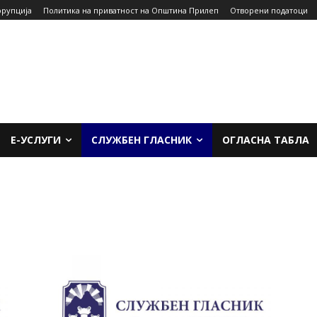
орупција
Политика на приватност на Општина Прилеп
Отворени податоци
Е-УСЛУГИ
СЛУЖБЕН ГЛАСНИК
ОГЛАСНА ТАБЛА