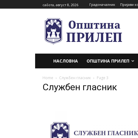
Градоначалник
Пријави к
сабота, август 8, 2026
НАСЛОВНА
ОПШТИНА ПРИЛЕП
Home
Службен гласник
Page 3
Службен гласник