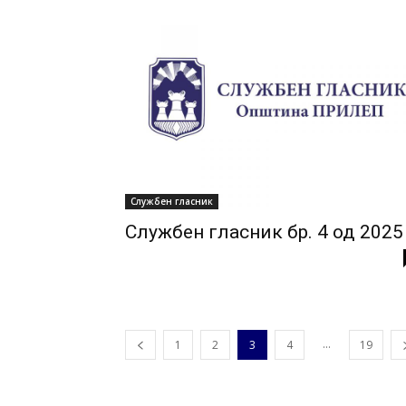
Службен гласник
Службен гласник бр. 4 од 2025
...
1
2
3
4
19