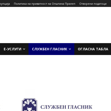
рупција
Политика на приватност на Општина Прилеп
Отворени податоци
Е-УСЛУГИ
СЛУЖБЕН ГЛАСНИК
ОГЛАСНА ТАБЛА