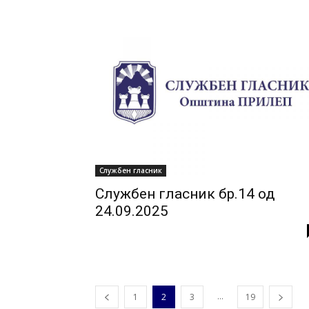
Службен гласник
Службен гласник бр.14 од
24.09.2025
...
1
2
3
19