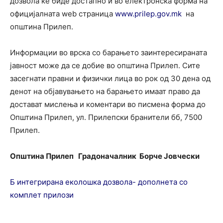
дозвола ќе биде достапно и во електронска форма на
официјалната web страница
www.prilep.gov.mk
на
општина Прилеп.
Информации во врска со барањето заинтересираната
јавност може да се добие во општина Прилеп. Сите
засегнати правни и физички лица во рок од 30 дена од
денот на објавувањето на барањето имаат право да
достават мислења и коментари во писмена форма до
Општина Прилеп, ул. Прилепски бранители бб, 7500
Прилеп.
Општина Прилеп
Градоначалник
Борче Јовчески
Б интегрирана еколошка дозвола- дополнета со
комплет прилози