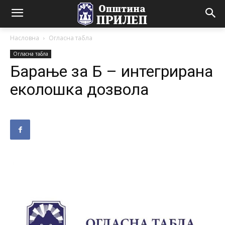
Насловна
Огласна табла
Огласна табла
Барање за Б – интегрирана
еколошка дозвола