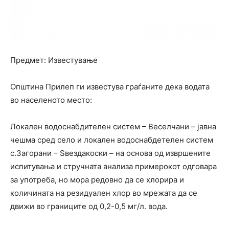
Предмет: Известување
Општина Прилеп ги известува граѓаните дека водата
во населеното место:
Локален водоснабдителен систем – Веселчани – јавна
чешма сред село и локален водоснабдетелен систем
с.Загорани – Ѕвездакоски – на основа од извршените
испитувања и стручната анализа примерокот одговара
за употреба, но мора редовно да се хлорира и
количината на резидуален хлор во мрежата да се
движи во границите од 0,2-0,5 мг/л. вода.