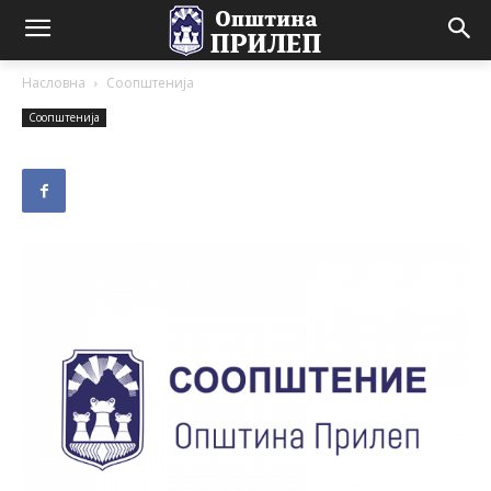
Насловна
Соопштенија
Соопштенија