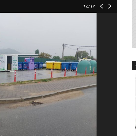
1
of 17