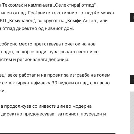
 Тексомак и кампањата „Селектирај отпад“,
тилен отпад. Граѓаните текстилниот отпад ќе можат
КП „Комуналец“, во кругот на „Комфи Ангел“, или
а отпад директно од нивниот дом.
собирно место претставува почеток на нов
адот, со кој се подигнува јавната свест и се
истем и регионалната депонија.
“ веќе работат и на проект за изградба на голем
 селектираат најмалку 30 видови отпад, согласно
ки.
ва продолжува со инвестиции во модерна
 директно придонесуваат за почист, поуреден и