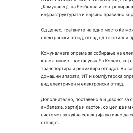
„Комуналец“, на безбедна и контролирана
инфраструктурата и нејзино правилно ко
Од денес, граѓаните на едно место ќе мо
електронски отпад, отпад од текстилни п
Комуналната опрема за собирање на елек
колективниот постапувач Ел Колект, кој с
транспортира и рециклира отпадот. Во с
домашни апарати, ИТ и компјутерска опре
вид електричен и електронски отпад.
Дополнително, поставено е и „ѕвоно“ за 
амбалажа, хартија и картон, со цел да им
системот за куќна селекција активно да 
отпадот.