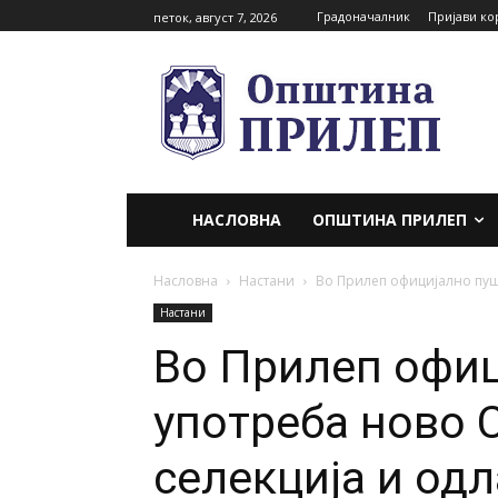
Градоначалник
Пријави ко
петок, август 7, 2026
НАСЛОВНА
ОПШТИНА ПРИЛЕП
Насловна
Настани
Во Прилеп официјално пушт
Настани
Во Прилеп офиц
употреба ново 
селекција и од