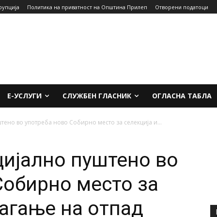
рупција
Политика на приватност на Општина Прилеп
Отворени податоци
Е-УСЛУГИ
СЛУЖБЕН ГЛАСНИК
ОГЛАСНА ТАБЛА
ено во употреба ново Собирно место за селекција и...
ијално пуштено во
Собирно место за
лагање на отпад