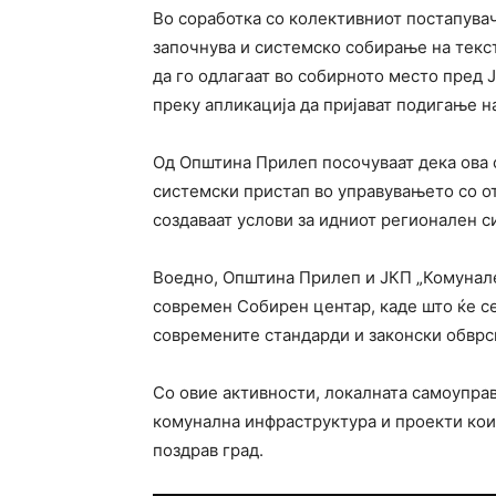
Во соработка со колективниот постапувач
започнува и системско собирање на текс
да го одлагаат во собирното место пред Ј
преку апликација да пријават подигање н
Од Општина Прилеп посочуваат дека ова 
системски пристап во управувањето со отп
создаваат услови за идниот регионален с
Воедно, Општина Прилеп и ЈКП „Комуналец
современ Собирен центар, каде што ќе се
современите стандарди и законски обврс
Со овие активности, локалната самоупра
комунална инфраструктура и проекти кои
поздрав град.