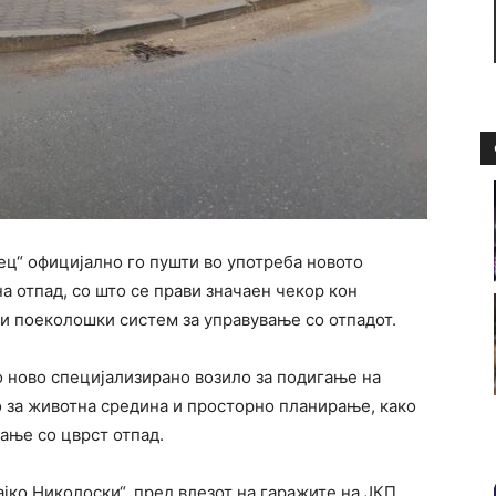
ц“ официјално го пушти во употреба новото
а отпад, со што се прави значаен чекор кон
и поеколошки систем за управување со отпадот.
о ново специјализирано возило за подигање на
 за животна средина и просторно планирање, како
ање со цврст отпад.
ајко Николоски“, пред влезот на гаражите на ЈКП