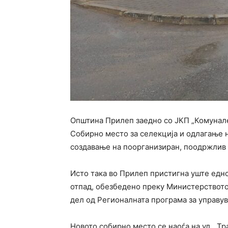
Општина Прилеп заедно со ЈКП „Комунале
Собирно место за селекција и одлагање н
создавање на поорганизиран, поодржлив 
Исто така во Прилеп пристигна уште едн
отпад, обезбедено преку Министерството
дел од Регионалната програма за управув
Новото собирно место се наоѓа на ул. „Тр