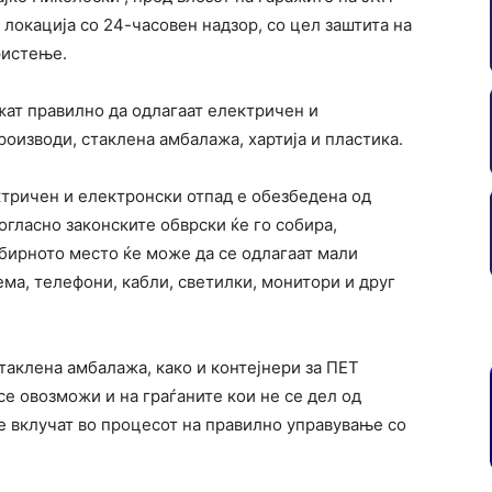
 локација со 24-часовен надзор, со цел заштита на
ристење.
жат правилно да одлагаат електричен и
роизводи, стаклена амбалажа, хартија и пластика.
тричен и електронски отпад е обезбедена од
огласно законските обврски ќе го собира,
обирното место ќе може да се одлагаат мали
ма, телефони, кабли, светилки, монитори и друг
стаклена амбалажа, како и контејнери за ПЕТ
 се овозможи и на граѓаните кои не се дел од
се вклучат во процесот на правилно управување со