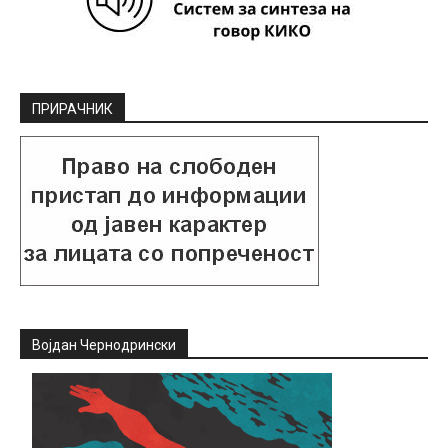
ПРИРАЧНИК
Војдан Чернодрински