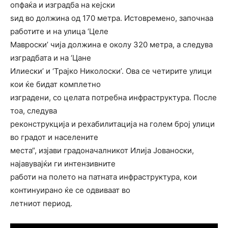
опфаќа и изградба на кејски
ѕид во должина од 170 метра. Истовремено, започнаа
работите и на улица ‘Целе
Мавроски’ чија должина е околу 320 метра, а следува
изградбата и на ‘Цане
Илиески’ и ‘Трајко Николоски’. Ова се четирите улици
кои ќе бидат комплетно
изградени, со целата потребна инфраструктура. После
тоа, следува
реконструкција и рехабилитација на голем број улици
во градот и населените
места“, изјави градоначалникот Илија Јованоски,
најавувајќи ги интензивните
работи на полето на патната инфраструктура, кои
континуирано ќе се одвиваат во
летниот период.