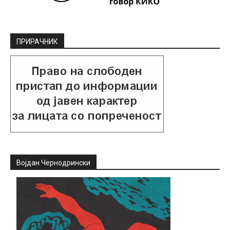
ПРИРАЧНИК
Војдан Чернодрински