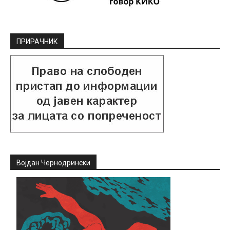
ПРИРАЧНИК
Војдан Чернодрински