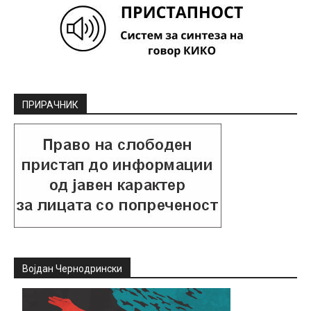
ПРИРАЧНИК
Војдан Чернодрински