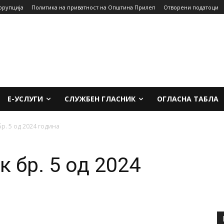
орупција
Политика на приватност на Општина Прилеп
Отворени податоци
Е-УСЛУГИ
СЛУЖБЕН ГЛАСНИК
ОГЛАСНА ТАБЛА
р. 5 од 2024 година
 бр. 5 од 2024