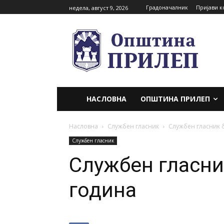
Градоначалник
Пријави к
недела, август 9, 2026
НАСЛОВНА
ОПШТИНА ПРИЛЕП
Насловна
Службен гласник
Службен гласник б
Службен гласник
Службен гласник
година