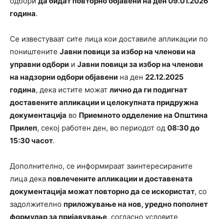
одбори
да бидат повторно објавени на ден 09.01.2026
година
.
Се известуваат сите лица кои доставиле апликации по
поништените
Јавни повици за избор на членови на
управни одбори
и
Јавни повици за избор на членови
на надзорни одбори објавени
на ден
22.12.2025
година
, дека истите можат
лично да ги подигнат
доставените апликации и целокупната придружна
документација
во
Приемното одделение на Општина
Прилеп
, секој работен ден, во периодот од
08:30 до
15:30 часот
.
Дополнително, се информираат заинтересираните
лица дека
повлечените апликации и доставената
документација можат повторно да се искористат
, со
задолжително
приложување на нов, уредно пополнет
формулар за пријавување
, согласно условите