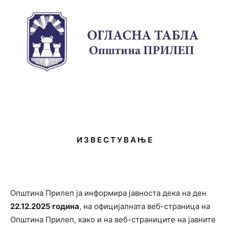
И З В Е С Т У В А Њ Е
Општина Прилеп ја информира јавноста дека на ден
22.12.2025 година
, на официјалната веб-страница на
Општина Прилеп, како и на веб-страниците на јавните