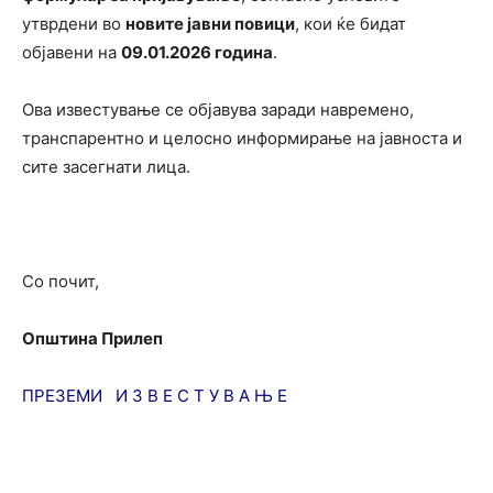
утврдени во
новите јавни повици
, кои ќе бидат
објавени на
09.01.2026 година
.
Ова известување се објавува заради навремено,
транспарентно и целосно информирање на јавноста и
сите засегнати лица.
Со почит,
Општина Прилеп
ПРЕЗЕМИ И З В Е С Т У В А Њ Е