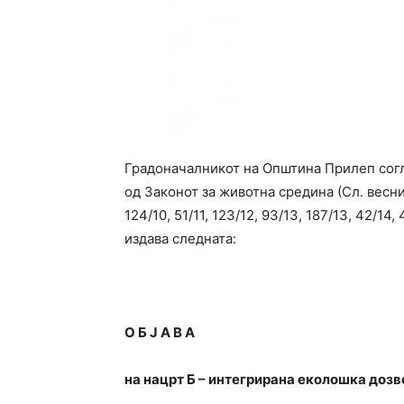
Градоначалникот на Општина Прилеп согла
од Законот за животна средина (Сл. весник
124/10, 51/11, 123/12, 93/13, 187/13, 42/14, 
издава следната:
О Б Ј А В А
на нацрт Б – интегрирана еколошка дозв