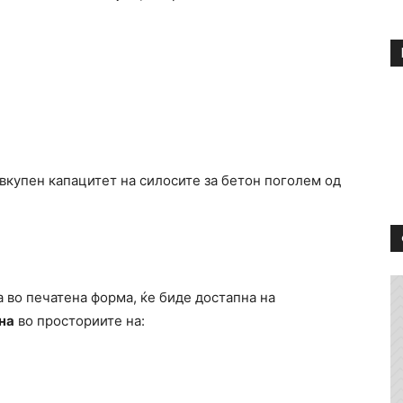
вкупен капацитет на силосите за бетон поголем од
 во печатена форма, ќе биде достапна на
на
во просториите на: