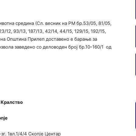
ивотна средина (Сл. весник на РМ бр.53/05, 81/05,
23/12, 93/13, 187/13, 42/14, 44/15, 129/15, 192/15,
от на Општина Прилеп доставено е барање за
звола заведено со деловоден број бр.10-160/1 од
 Кралство
пје
г. 1вл.1/4/4 Скопје Центар