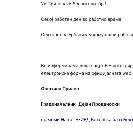
Ул.Прилепски бранители бр.1
Секој работен ден во работно време
Секторот за Урбанизам комунални работи
Ве информираме дека нацрт Б – интегрир
електронска форма на официјалната web
Општина Прилеп
Градоначалник
Дејан Проданоски
преземи Нацрт Б-ИЕД Бетонска база Бех