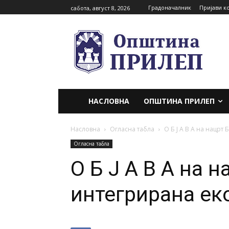
Градоначалник
Пријави к
сабота, август 8, 2026
НАСЛОВНА
ОПШТИНА ПРИЛЕП
Насловна
Огласна табла
О Б Ј А В А на нацрт 
Огласна табла
О Б Ј А В А на н
интегрирана ек