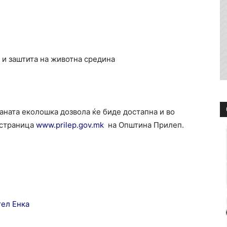
 и заштита на животна средина
аната еколошка дозвола ќе биде достапна и во
 страница
www.prilep.gov.mk
на Општина Прилеп.
тел Енка