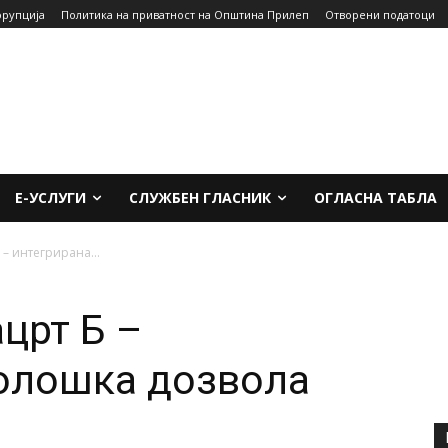
орупција
Политика на приватност на Општина Прилеп
Отворени податоци
Е-УСЛУГИ
СЛУЖБЕН ГЛАСНИК
ОГЛАСНА ТАБЛА
Б – интегрирана...
ацрт Б –
олошка дозвола