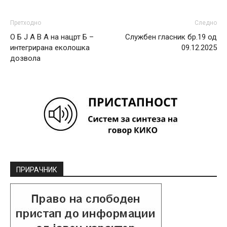
Претходно
Следно
О Б Ј А В А на нацрт Б –
Службен гласник бр.19 од
интегрирана еколошка
09.12.2025
дозвола
ПРИРАЧНИК