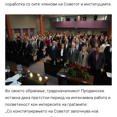
соработка со сите членови на Советот и институциите.
Во своето обраќање, градоначалникот Проданоски
истакна дека претстои период на интензивна работа и
посветеност кон интересите на граѓаните:
„Со конституирањето на Советот започнува нов