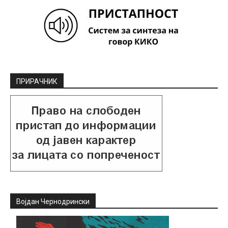
ПРИРАЧНИК
Војдан Чернодрински