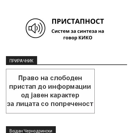
ПРИРАЧНИК
Војдан Чернодрински