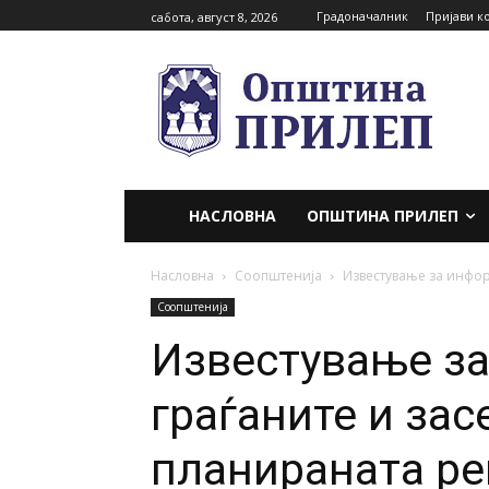
Градоначалник
Пријави к
сабота, август 8, 2026
НАСЛОВНА
ОПШТИНА ПРИЛЕП
Насловна
Соопштенија
Известување за инфор
Соопштенија
Известување з
граѓаните и зас
планираната ре