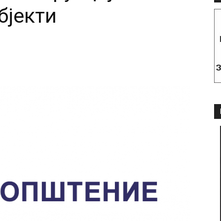
бјекти