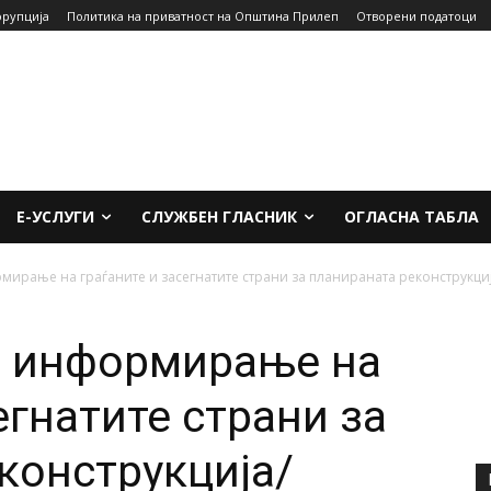
орупција
Политика на приватност на Општина Прилеп
Отворени податоци
Е-УСЛУГИ
СЛУЖБЕН ГЛАСНИК
ОГЛАСНА ТАБЛА
мирање на граѓаните и засегнатите страни за планираната реконструкција
а информирање на
егнатите страни за
конструкција/