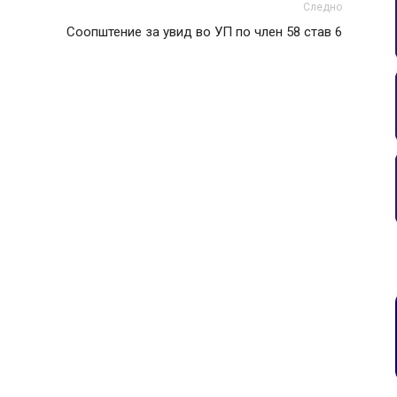
Следно
Соопштение за увид во УП по член 58 став 6