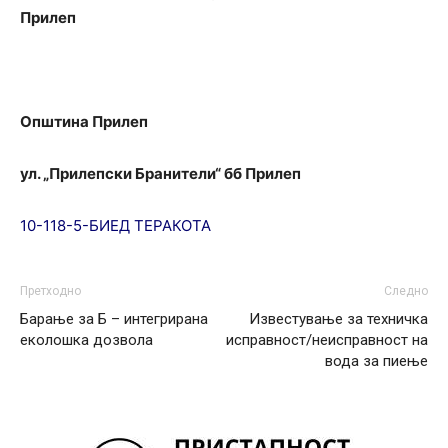
Прилеп
Општина Прилеп
ул. „Прилепски Бранители“ бб Прилеп
10-118-5-БИЕД ТЕРАКОТА
Претходно
Следно
Барање за Б – интегрирана
Известување за техничка
еколошка дозвола
исправност/неисправност на
вода за пиење