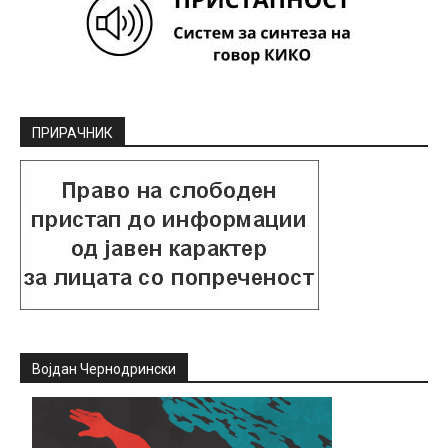
ПРИРАЧНИК
Војдан Чернодрински