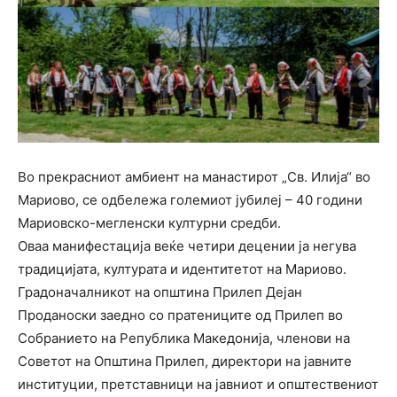
Во прекрасниот амбиент на манастирот „Св. Илија“ во
Мариово, се одбележа големиот јубилеј – 40 години
Мариовско-мегленски културни средби.
Оваа манифестација веќе четири децении ја негува
традицијата, културата и идентитетот на Мариово.
Градоначалникот на општина Прилеп Дејан
Проданоски заедно со пратениците од Прилеп во
Собранието на Република Македонија, членови на
Советот на Општина Прилеп, директори на јавните
институции, претставници на јавниот и општествениот