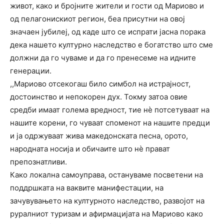
живот, како и бројните жители и гости од Мариово и
од пелагонискиот регион, беа присутни на овој
значаен јубилеј, од каде што се испрати јасна порака
дека нашето културно наследство е богатство што сме
должни да го чуваме и да го пренесеме на идните
генерации.
,,Мариово отсекогаш било симбол на истрајност,
достоинство и непокорен дух. Токму затоа овие
средби имаат голема вредност, тие нè потсетуваат на
нашите корени, го чуваат споменот на нашите предци
и ја одржуваат жива македонската песна, орото,
народната носија и обичаите што нè прават
препознатливи.
Како локална самоуправа, остануваме посветени на
поддршката на ваквите манифестации, на
зачувувањето на културното наследство, развојот на
руралниот туризам и афирмацијата на Мариово како