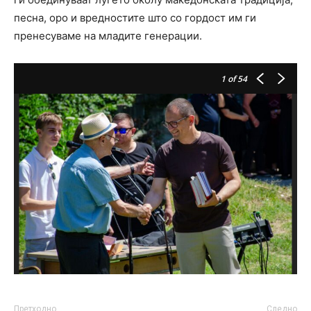
песна, оро и вредностите што со гордост им ги
пренесуваме на младите генерации.
1
of 54
Претходно
Следно