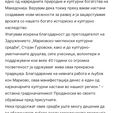
едно од највредните природни и културни богатства на
Македонија. Верувам дека токму преку вакви настани
создаваме нови можности за развој и ја зацврстуваме
врската со нашето богато историско и културно
наследство.
Упатувам искрена благодарност до претседателот на
Здружението „Мариовско-мегленски културни
средби“, Стојан Ѓуровски, како и до културно-
уметничките друштва, сите учесници, волонтери и
поддржувачи кои веќе 40 години со огромна
посветеност ја одржуваат жива оваа прекрасна
традиција. Благодарение на нивната работа и љубов
кон Мариово, оваа манифестација денес е еден од
најзначајните културни настани во нашиот регион.“ –
истакна градоначалникот Проданоски во своето
обраќање пред присутните.
Нека продолжат овие средби уште многу децении да
ги обединуваат луѓето околу македонската традиција,