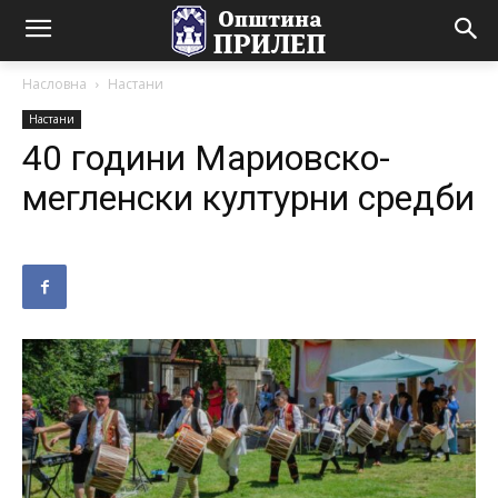
Насловна
Настани
Настани
40 години Мариовско-
мегленски културни средби