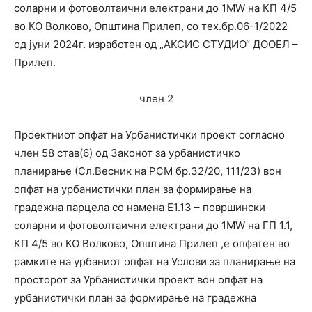
соларни и фотоволтаични електрани до 1MW на КП 4/5
во КО Волково, Општина Прилеп, со тех.бр.06-1/2022
од јуни 2024г. изработен од „АКСИС СТУДИО“ ДООЕЛ –
Прилеп.
член 2
Проектниот опфат на Урбанистички проект согласно
член 58 став(6) од Законот за урбанистичко
планирање (Сл.Весник на РСМ бр.32/20, 111/23) вон
опфат на урбанистички план за формирање на
градежна парцела со намена Е1.13 – површински
соларни и фотоволтаични електрани до 1MW на ГП 1.1,
КП 4/5 во КО Волково, Општина Прилеп ,е опфатен во
рамките на урбаниот опфат на Услови за планирање на
просторот за Урбанистички проект вон опфат на
урбанистички план за формирање на градежна