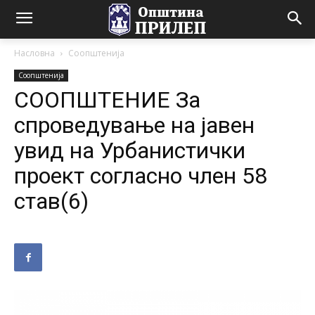
Насловна
Соопштенија
Соопштенија
СООПШТЕНИЕ За
спроведување на јавен
увид на Урбанистички
проект согласно член 58
став(6)