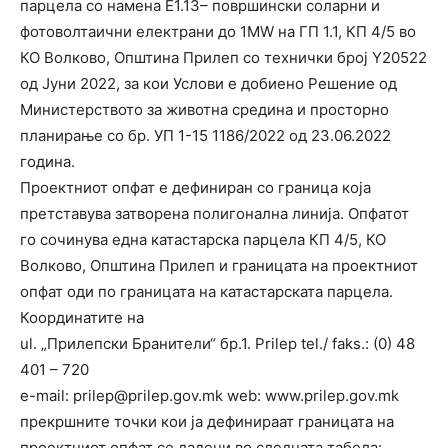
парцела со намена Е1.13– површински соларни и
фотоволтаични електрани до 1MW на ГП 1.1, КП 4/5 во
КО Волково, Општина Прилеп со технички број Y20522
од Јуни 2022, за кои Услови е добиено Решение од
Министерството за животна средина и просторно
планирање со бр. УП 1-15 1186/2022 од 23.06.2022
година.
Проектниот опфат е дефиниран со граница која
претставува затворена полигонална линија. Опфатот
го сочинува една катастарска парцела КП 4/5, КО
Волково, Општина Прилеп и границата на проектниот
опфат оди по границата на катастарската парцела.
Координатите на
ul. „Прилепски Бранители“ бр.1. Prilep tel./ faks.: (0) 48
401 – 720
e-mail: prilep@prilep.gov.mk web: www.prilep.gov.mk
прекршните точки кои ја дефинираат границата на
проектниот опфат се дадени во следната табела: