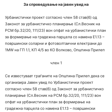
За спроведување на јавен увид на
Урбанистички проект согласно член 58 став(6) од
Законот за урбанистичко планирање (Сл.Весник на
РСМ бр.32/20, 111/23) вон опфат на урбанистички план
за формирање на градежна парцела со намена Е1.13 –
површински соларни и фотоволтаични електрани до
1MW на ГП 1.1, КП 4/5 во КО Волково, Општина Прилеп
член 1
Се известуваат граѓаните на Општина Прилеп дека се
организира Јавен увид по Урбанистички проект
согласно член 58 став(6) од Законот за урбанистичко
планирање (Сл.Весник на РСМ бр.32/20, 111/23) вон
опфат на урбанистички план за формирање на
градежна парцела со намена Е1.13 – површински