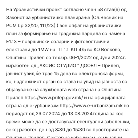
На Урбанистички проект согласно член 58 став(6) од
Законот за урбанистичко планирање (Сл.Весник на
РСМ бр.32/20, 111/23) ) вон опфат на урбанистички
план за формирање на градежна парцела со намена
Е1.13 – површински соларни и фотоволтаични
електрани до 1MW на ГП 1.1, КП 4/5 во КО Волково,
Општина Прилеп со тех.бр. 06-1/2022 од Јуни 2024г.
изработен од „АКСИС СТУДИО “ ДООЕЛ – Прилеп,
јавниот увид ќе трае 15 дена во електронска форма,
кој надлежниот орган со става на увид на јавноста со
објавување на службената web страна на Општина
Прилеп https://www.prilep.gov.mk/ и на официјалната
страна од е-урбанизам https://www.e-urbanizam.mk во
периодот од 29.07.2024 до 13.08.2024година за кое
време може да се доставуваат евентуални забелешки,
секој работен ден од 8:30 до 15:30 во просториите на
Општина Прилеп, Сектор за урбанизам, комунални