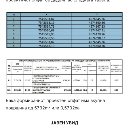
Вака формираниот проектен опфат има вкупна
површина од 5732m² или 0,5732ха.
ЈАВЕН УВИД