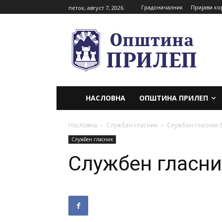
Градоначалник
Пријави ко
петок, август 7, 2026
НАСЛОВНА
ОПШТИНА ПРИЛЕП
Насловна
Службен гласник
Службен гласник б
Службен гласник
Службен гласник