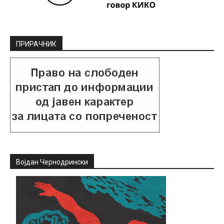
ПРИРАЧНИК
Војдан Чернодрински