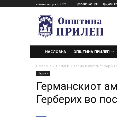
Градоначалник
Пријави к
сабота, август 8, 2026
НАСЛОВНА
ОПШТИНА ПРИЛЕП
Насловна
Настани
Германскиот амбасадор То
Настани
Германскиот а
Герберих во по