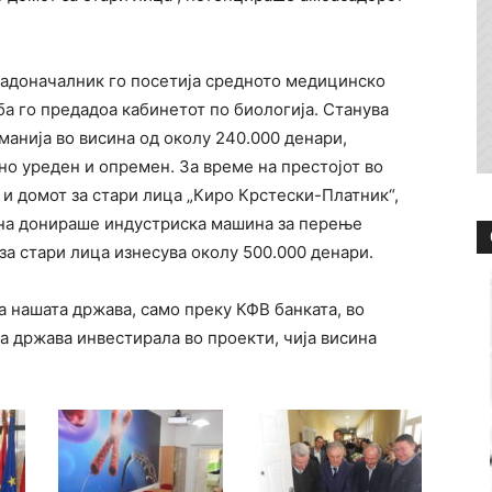
радоначалник го посетија средното медицинско
ба го предадоа кабинетот по биологија. Станува
манија во висина од околу 240.000 денари,
о уреден и опремен. За време на престојот во
и домот за стари лица „Киро Крстески-Платник“,
мна донираше индустриска машина за перење
за стари лица изнесува околу 500.000 денари.
 нашата држава, само преку КФВ банката, во
а држава инвестирала во проекти, чија висина