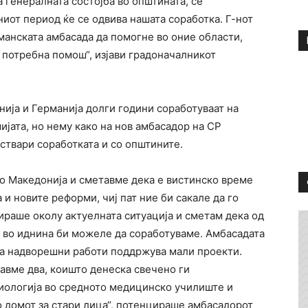
а генералната состојба во општината, се
ниот период ќе се одвива нашата соработка. Г-нот
манската амбасада да помогне во оние области,
 потребна помош“, изјави градоначалникот
ија и Германија долги години соработуваат на
ијата, но нему како на нов амбасадор на СР
оствари соработката и со општините.
 во Македонија и сметавме дека е вистинско време
 и новите реформи, чиј пат ние би сакале да го
раше околу актуелната ситуација и сметам дека од
о во иднина би можеле да соработуваме. Амбасадата
за надворешни работи поддржува мали проекти.
вме два, коишто денеска свечено ги
иологија во средното медицинско училиште и
 домот за стари лица“, потенцираше амбасадорот