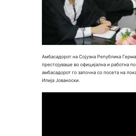
Амбасадорот на Сојузна Република Герма
престојуваше во официјална и работна по
амбасадорот го започна со посета на лок
Илија Јованоски.