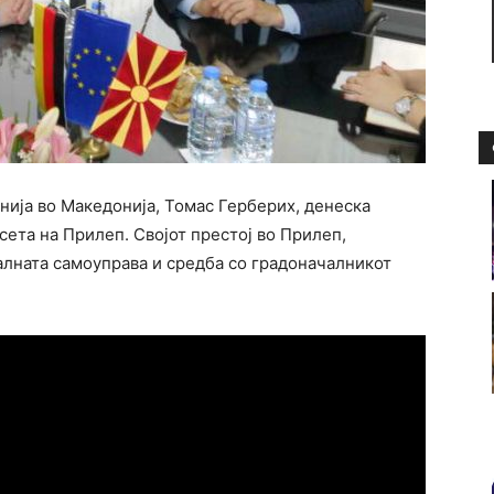
нија во Македонија, Томас Герберих, денеска
сета на Прилеп. Својот престој во Прилеп,
алната самоуправа и средба со градоначалникот