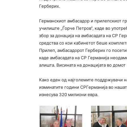
Герберих.
Германскиот амбасадор и прилепскиот г
училиште „Ѓорче Петров“, каде во употре
збор за донација на амбасадата на СР Гер
средства со кои кабинетот беше комплетн
Прилеп, амбасадорот Герберих го посети 
каде амбасадата на СР Германија неода
алишта. Висината на донацијата во домот 
Како еден од најголемите поддржувачи на
изминатите години СРГерманија во нашат
изнесува 320 милиони евра.