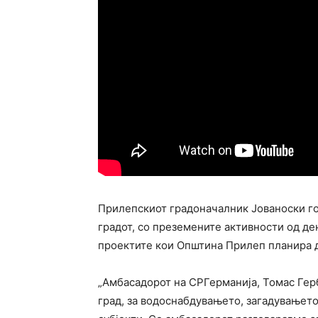
Прилепскиот градоначалник Јованоски го
градот, со преземените активности од ден
проектите кои Општина Прилеп планира д
„Амбасадорот на СРГерманија, Томас Гер
град, за водоснабдувањето, загадувањето