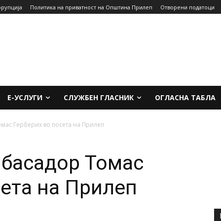
орупција
Политика на приватност на Општина Прилеп
Отворени податоци
Е-УСЛУГИ
СЛУЖБЕН ГЛАСНИК
ОГЛАСНА ТАБЛА
мас Герберих во посета на Прилеп
мбасадор Томас
сета на Прилеп