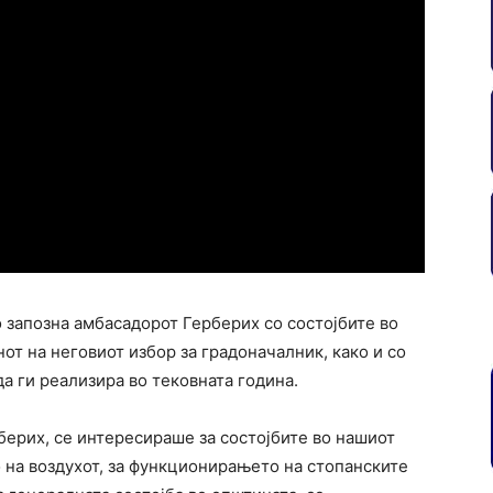
 запозна амбасадорот Герберих со состојбите во
от на неговиот избор за градоначалник, како и со
а ги реализира во тековната година.
берих, се интересираше за состојбите во нашиот
 на воздухот, за функционирањето на стопанските