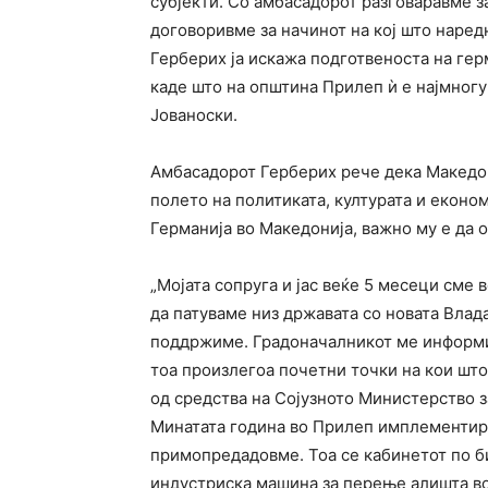
субјекти. Со амбасадорот разговаравме з
договоривме за начинот на кој што наред
Герберих ја искажа подготвеноста на гер
каде што на општина Прилеп ѝ е најмногу
Јованоски.
Амбасадорот Герберих рече дека Македон
полето на политиката, културата и економ
Германија во Македонија, важно му е да 
„Мојата сопруга и јас веќе 5 месеци сме
да патуваме низ државата со новата Влада
поддржиме. Градоначалникот ме информи
тоа произлегоа почетни точки на кои шт
од средства на Сојузното Министерство 
Минатата година во Прилеп имплементира
примопредадовме. Тоа се кабинетот по б
индустриска машина за перење алишта во