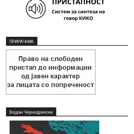
ПРИРАЧНИК
Војдан Чернодрински