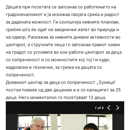
Децата при посетата се запознаа со работењето на
градоначалникот и ја искажаа својата среќа и радост
за дадената можност. Ги соопштија нивните планови,
среќни што ќе одат на заеднички излет во природа и
на одмор. Раскажаа за нивните дневни активности во
центарот, а стручните лица го запознаа првиот човек
на градот со условите во кои работи центарот за деца
со попреченост и со можностите кој тој ги нуди,
кадровски и технички, за грижа на децата со
попреченост.
Дневниот центар за деца со попреченост ,,Ѕуница“
постои повеќе од две децении и е со капацитет за 25
деца. Него моментално го посетуваат 13 деца.
1
of 4