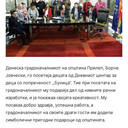
Денеска градоначалникот на општина Прилеп, Борче
Јовчески, го посетија децата од Дневниот центар за
деца со попреченост ,,Ѕуница“. Тие при посетата на
градоначалникот му подарија дел од нивните рачни
изработки, и ја покажаа својата креативност. Му
посакаа добро здравје, успешна работа, а
градоначалникот на своите драги гости им додели
симболични пригодни подароци од општината.