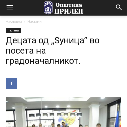
Насловна
Настани
Настани
Децата од ,,Ѕуница” во
посета на
градоначалникот.