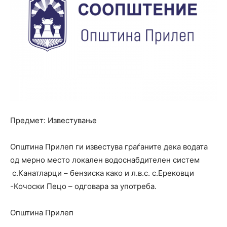
Предмет: Известување
Општина Прилеп ги известува граѓаните дека водата
од мерно место локален водоснабдителен систем
с.Канатларци – бензиска како и л.в.с. с.Ерековци
-Кочоски Пецо – одговара за употреба.
Општина Прилеп