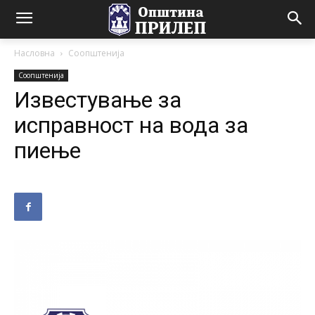
Насловна
Соопштенија
Соопштенија
Известување за
исправност на вода за
пиење