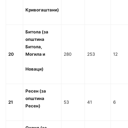
Кривогаштани)
Би
т
ол
а (за
о
п
ш
т
и
н
а
Би
т
ол
а
,
20
Могила
и
280
253
12
Но
в
а
ци)
Ресен (за
о
пштина
21
53
41
6
Ресен)
О
хрид (за