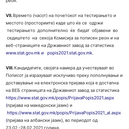
реон.
V
II
.
Времето (часот) на почетокот на тестирањето и
местото (просториите) каде што ќе се одржи
тестирањето дополнително ќе бидат објавени во
седиштето на секоја Комисија за пописен реон и на
веб-страниците на Државниот завод за статистика
www.stat.gov.mk и
popis2021.stat.gov.mk.
V
II
I
.
Кандидатите, својата намера да учествуваат во
Пописот ја изразуваат исклучиво преку пополнување и
доставување на електронска пријава која е достапна
на ВЕБ страницата на Државниот завод за статистика
https://www.stat.gov.mk/popis/PrijavaPopis2021.aspx
(
пријава на македонски јазик) и
https://www.stat.gov.mk/popis/PrijavaPopis2021_al.aspx
(
пријава на албански јазик), во периодот од
23.02.-28.02.2021 година.