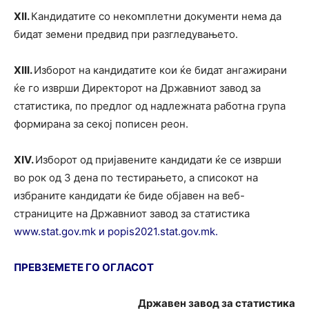
X
I
I
.
Кандидатите со некомплетни документи нема да
бидат земени предвид при разгледувањето.
X
I
I
I
.
Изборот на кандидатите кои ќе бидат ангажирани
ќе го изврши Директорот на Државниот завод за
статистика, по предлог од надлежната работна група
формирана за секој пописен реон.
XI
V
.
Изборот од пријавените кандидати ќе се изврши
во рок од 3 дена по тестирањето, а списокот на
избраните кандидати ќе биде објавен на веб-
страниците на Државниот завод за статистика
www.stat.gov.mk и
popis2021.stat.gov.mk.
ПРЕВЗЕМЕТЕ ГО ОГЛАСОТ
Државен завод за статистика