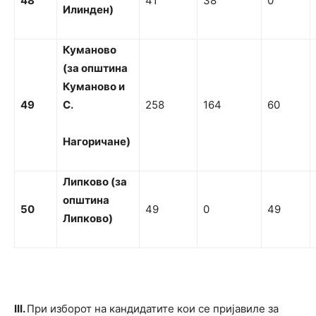
48
41
38
0
Илинден)
Куманово
(за
о
п
ш
т
и
н
а
Куманово
и
49
С.
258
164
60
На
горичане)
Ли
пково (за
о
п
ш
т
и
н
а
50
49
0
49
Ли
пково)
I
II.
При изборот на кандидатите кои се пријавиле за