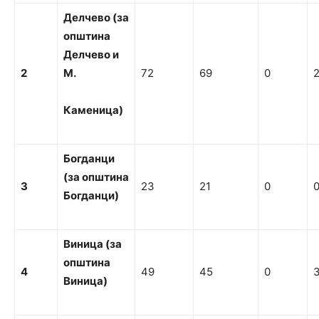
Д
елчево (за
о
пштина
Д
елчево
и
2
М.
72
69
0
Каменица)
Бо
гданци
(за
о
пштина
3
23
21
0
Бо
гданци)
Виница (за
о
п
шти
н
а
4
49
45
0
Виница)