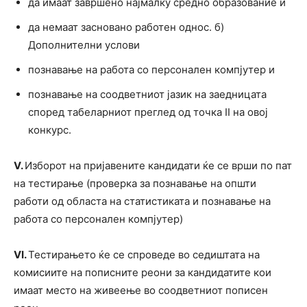
да имаат завршено најмалку средно образование и
да немаат засновано работен однос. б)
Дополнителни услови
познавање на работа со персонален компјутер и
познавање на соодветниот јазик на заедницата
според табеларниот преглед од точка II на овој
конкурс.
V
.
Изборот на пријавените кандидати ќе се врши по пат
на тестирање (проверка за познавање на општи
работи од областа на статистиката и познавање на
работа со персонален компјутер)
V
I
.
Тестирањето ќе се спроведе во седиштата на
комисиите на пописните реони за кандидатите кои
имаат место на живеење во соодветниот пописен