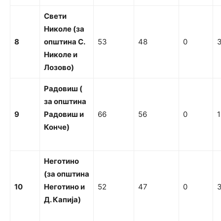
С
в
ети
Николе
(за
8
општина С.
53
48
0
Николе и
Лозово)
Радовиш
(
за општина
9
Радовиш
и
66
56
0
1
Конче)
Н
еготино
(за
о
пштина
10
Н
еготино
и
52
47
0
Д. Капија)