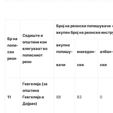
Бро
ј на реонски попишувачи 
вкупен број на реонски инст
С
едиште
и
Б
р
н
а
општини кои
вк
упно
попи-
влегуваат во
попишу-
македон-
ал
бан-
сен
пописниот
реон
реон
ва
чи
ски
ски
Гевгелија (за
о
п
шти
н
а
11
Гевгелија
и
88
83
0
Дојран)