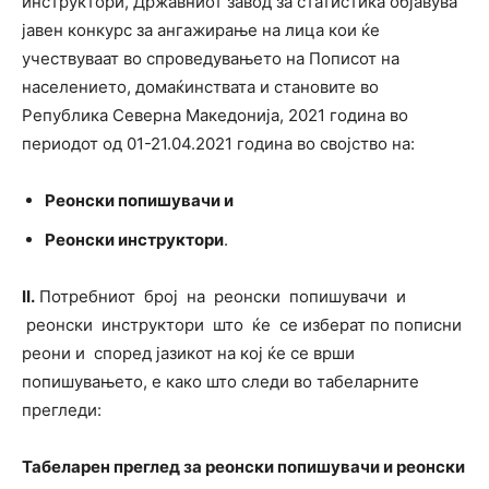
инструктори, Државниот завод за статистика објавува
јавен конкурс за ангажирање на лица кои ќе
учествуваат во спроведувањето на Пописот на
населението, домаќинствата и становите во
Република Северна Македонија, 2021 година во
периодот од 01-21.04.2021 година во својство на:
Реонски попишувачи и
Реонски инструктори
.
II.
Потребниот број на реонски попишувачи и
реонски инструктори што ќе се изберат по пописни
реони и според јазикот на кој ќе се врши
попишувањето, е како што следи во табеларните
прегледи:
Табеларен преглед за реонски попишувачи и реонски