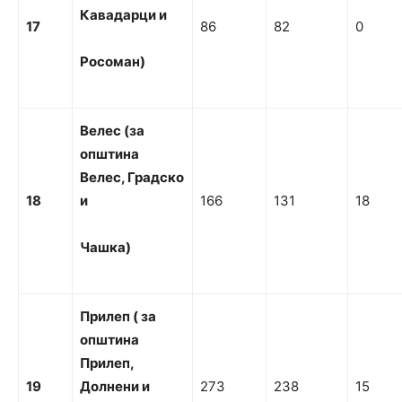
Кавадарци
и
17
86
82
0
Росоман)
Велес (за
о
пштина
Велес, Градско
18
и
166
131
18
Ча
ш
ка
)
Пр
и
л
еп
( за
општина
Пр
и
л
еп,
19
Долнени
и
273
238
15