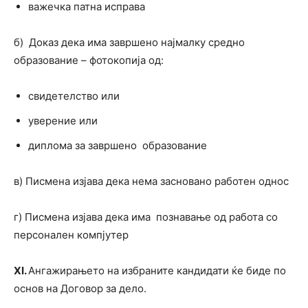
важечка патна исправа
б) Доказ дека има завршено најмалку средно
образование – фотокопија од:
свидетелство или
уверение или
диплома за завршено образование
в) Писмена изјава дека нема засновано работен однос
г) Писмена изјава дека има познавање од работа со
персонален компјутер
X
I
.
Ангажирањето на избраните кандидати ќе биде по
основ на Договор за дело.