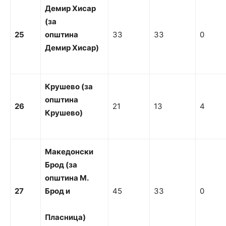
Д
емир Хисар
(за
25
о
пштина
33
33
0
Демир
Хисар)
Крушево (за
о
п
ш
т
и
н
а
26
21
13
4
Крушево)
Македонски
Брод
(за
о
пштина М.
27
Брод
и
45
33
0
Пл
а
с
н
и
ца)