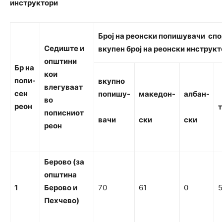
инструктори
Бро
ј на реонски попишувачи спо
С
едиште
и
вкупен број на реонски инструк
општини
Б
р
н
а
кои
попи-
вк
упно
влегуваат
сен
попишу-
македон-
ал
бан-
во
реон
т
пописниот
ва
чи
ски
ски
реон
Б
ерово (за
о
пштина
1
Б
ерово
и
70
61
0
Пехчево)