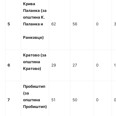
Крива
Паланка
(за
о
пштина К.
5
Паланка
и
62
56
0
Ранковце)
Кратово (за
о
пштина
6
29
27
0
1
Кратово)
Про
б
иш
т
и
п
(за
7
о
пштина
51
50
0
Про
б
иш
т
и
п)