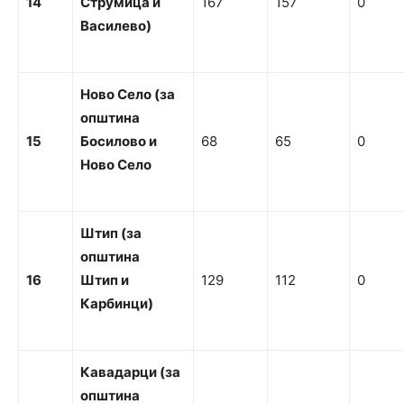
14
С
тр
умица
и
167
157
0
Василево)
Но
в
о Село (за
о
п
ш
т
и
н
а
15
Бо
с
ил
о
в
о
и
68
65
0
Ново Село
Шти
п (за
о
п
ш
т
и
н
а
16
Шти
п
и
129
112
0
Карбинци)
Кавадарци
(за
о
пштина