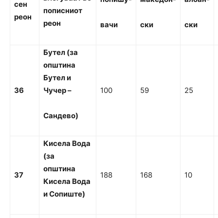
сен
пописниот
реон
реон
ва
чи
ски
ски
Б
утел (за
о
п
ш
т
и
н
а
Б
утел
и
36
Чучер –
100
59
25
С
а
н
д
ево)
Кисела Вода
(за
о
пштина
37
188
168
10
Кисела Вода
и Сопиште)