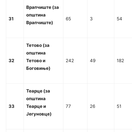
Врапчиште
(за
о
пштина
31
65
3
54
Врапчиште)
Т
етово (за
о
пштина
32
Т
етово
и
242
49
182
Боговиње)
Т
еарце (за
о
пштина
33
Т
еарце
и
77
26
51
Јегуновце)