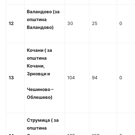
Валандово
(за
о
пштина
12
30
25
0
Валандово)
Кочани
( за
општина
Кочани,
Зрновци
и
13
104
94
0
Ч
ешиново
–
Облешево)
С
тр
умица
( за
општина