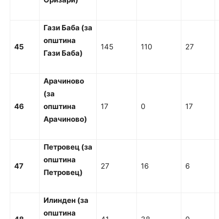
Гази Баба (за
о
п
ш
т
и
н
а
45
145
110
27
Гази
Ба
ба)
Арачиново
(за
46
о
пштина
17
0
17
Арачиново)
П
етровец (за
о
пштина
47
27
16
6
П
етровец)
Илинден (за
о
пштина