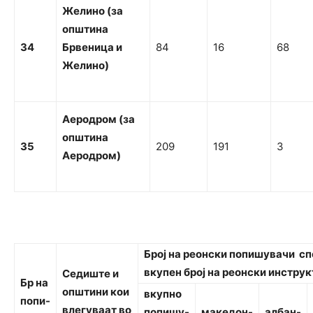
Ж
елино (за
о
п
ш
т
и
н
а
34
Брв
еница
и
84
16
68
Желино)
Аеродром (за
о
п
ш
т
и
н
а
35
209
191
3
Аеродром)
Бро
ј на реонски попишувачи сп
вкупен број на реонски инстру
С
едиште
и
Б
р
н
а
општини кои
вк
упно
попи-
влегуваат во
попишу-
македон-
ал
бан-