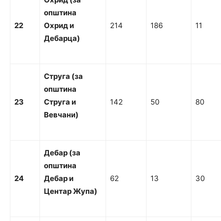
о
пштина
22
О
хрид
и
214
186
11
Дебарца)
С
тр
уга (за
о
п
ш
т
и
н
а
23
С
тр
уга
и
142
50
80
Вевчани)
Д
ебар (за
о
пштина
24
Д
ебар
и
62
13
30
Центар Жупа)