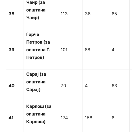
Ча
и
р (за
о
пштина
38
113
36
65
Ча
и
р
)
Ѓорче
Петров
(за
39
о
пштина
Ѓ.
101
88
4
Петров)
С
ара
ј (за
о
пштина
40
70
4
63
С
арај
)
Карпош (за
о
п
ш
т
и
н
а
41
174
158
6
Карпош)