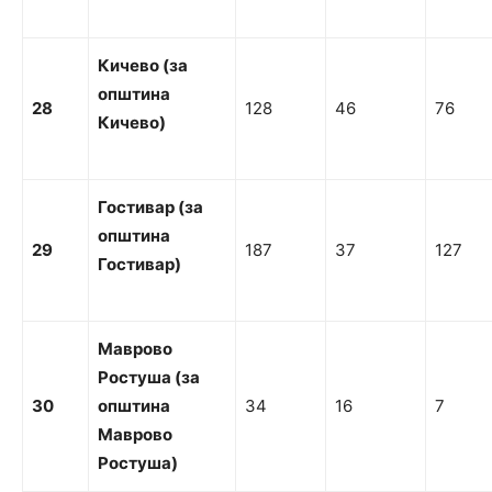
Кичево (за
о
п
ш
т
и
н
а
28
128
46
76
Кичево)
Гостивар (за
о
пштина
29
187
37
127
Гостивар)
Маврово
Ростуша
(за
30
општина
34
16
7
Маврово
Ростуша)