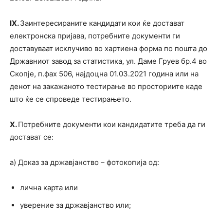
I
X
.
Заинтересираните кандидати кои ќе достават
електронска пријава, потребните документи ги
доставуваат исклучиво во хартиена форма по пошта до
Државниот завод за статистика, ул. Даме Груев бр.4 во
Скопје, п.фах 506, најдоцна 01.03.2021 година или на
денот на закажаното тестирање во просториите каде
што ќе се спроведе тестирањето.
X
.
Потребните документи кои кандидатите треба да ги
достават се:
а) Доказ за државјанство – фотокопија од:
лична карта или
уверение за државјанство или;