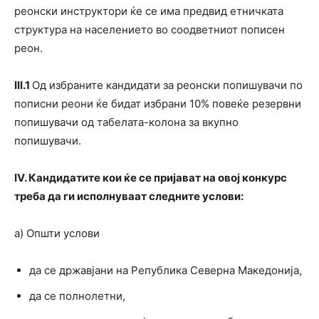
реонски инструктори ќе се има предвид етничката
структура на населението во соодветниот пописен
реон.
I
II.1
Од избраните кандидати за реонски попишувачи по
пописни реони ќе бидат избрани 10% повеќе резервни
попишувачи од табелата-колона за вкупно
попишувачи.
IV
. Кандидатите кои ќе се пријават на овој конкурс
треба да ги исполнуваат следните
у
с
лови:
а) Општи услови
да се државјани на Република Северна Македонија,
да се полнолетни,