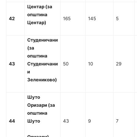
Ц
ентар (за
о
п
шти
н
а
42
165
145
5
Ц
ентар)
С
т
уденичани
(за
о
пштина
43
Студеничани
50
10
29
и
Зелениково)
Ш
уто
Оризари
(за
о
пштина
44
Ш
уто
43
9
7
О
ри
з
ари
)