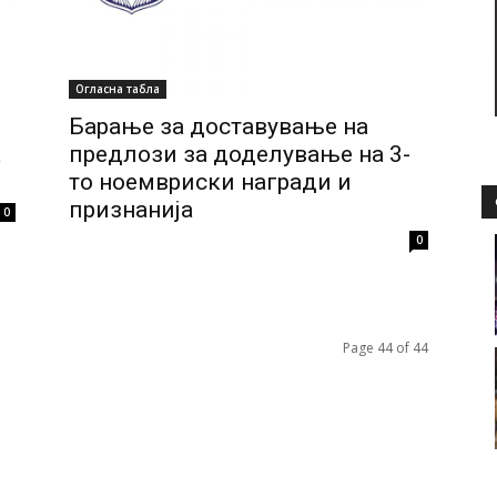
Огласна табла
Барање за доставување на
а
предлози за доделување на 3-
то ноемвриски награди и
признанија
0
0
Page 44 of 44