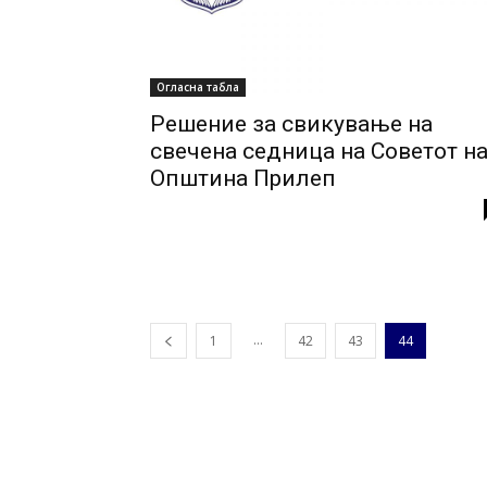
Огласна табла
Решение за свикување на
свечена седница на Советот н
Општина Прилеп
...
1
42
43
44