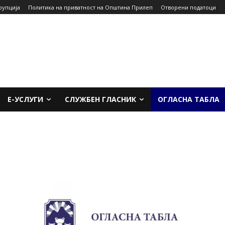
рупција
Политика на приватност на Општина Прилеп
Отворени податоци
Е-УСЛУГИ
СЛУЖБЕН ГЛАСНИК
ОГЛАСНА ТАБЛА