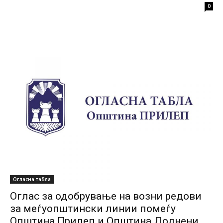
0
Огласна табла
Оглас за одобрување на возни редови
за меѓуопштински линии помеѓу
Општина Прилеп и Општина Долнени