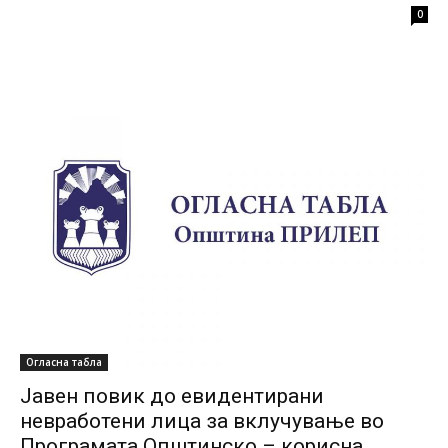
0
Огласна табла
Јавен повик до евидентирани
невработени лица за вклучување во
Програмата Општинско – корисна