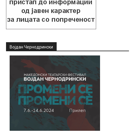
Војдан Чернодрински